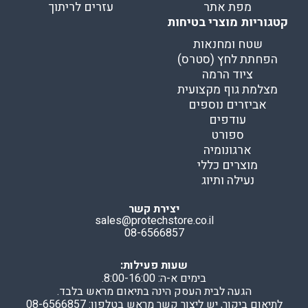
מפת אתר
עזרים לריתוך
קטגוריות מוצרי בטיחות
שטח ומחנאות
הפחתת לחץ (סטרס)
ציוד הרמה
מצלמת גוף מקצועית
אביזרים נוספים
עודפים
ספורט
ארגונומיה
מוצרים כללי
נעילה ותיוג
יצירת קשר
sales@protechstore.co.il
08-6566857
שעות פעילות:
בימים א-ה: 8:00-16:00.
הגעה לבית העסק הינה בתיאום מראש בלבד.
לתיאום ביקור, יש ליצור קשר מראש בטלפון: 08-6566857