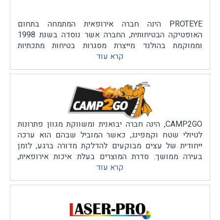
PROTEYE הינה חברה אירופאית המתמחה בתחום
האופטיקה הבטיחותית, החברה אשר נוסדה בשנת 1998
וממוקמת בהולנד מייצרת מסגרות בטיחות מתכתיות
קרא עוד
ופולימריות בשלל גדלים ועיצובים המתאימים להתקנת
עדשות מרשם בצורה הנוחה ביותר למשתמש. כל המסגרות
אותן החברה מייצרת בהולנד בעלות תקן רשמי EN166 /
EN172 המתאים לצורכי הבטיחות.
CAMP2GO, הינה חברה יבואנית ומשווקת מגוון פתרונות
לטיולי שטח וקמפינג, כאשר המוביל שבהם הוא ערכה
ייחודית של עצים מבוקעים להדלקת מדורה ברגע, לזמן
בעירה ממושך. סדרת המוצרים בעלת איכות אירופאית,
קרא עוד
בטיחותית, ידידותית לסביבה וחוסכת זמן,.
CAMP2GO - הכי מדליקים בשטח!