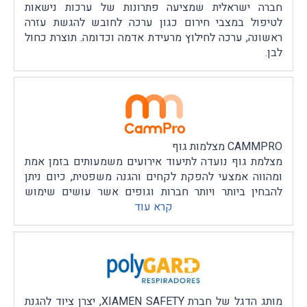
חברה ישראלית שמציעה פתרונות של ערכות נישאות
לטיפול במצבי חירום כגון ערכה לחובש להגשת עזרה
ראשונה, ערכה לחילוץ מרעידת אדמה וכדומה. תוצרת כחול
לבן.
CAMMPRO מצלמות גוף
מצלמת גוף נועדה לתיעוד אירועים משמעותים בזמן אמת
ומהווה אמצעי להפקת לקחים והגנה משפטית, כיום ניתן
להבחין ביותר ויותר חברות וגופים אשר עושים שימוש
במצלמות גוף.
קרא עוד
חברת CAMMPRO הוקמה לפני יותר מעשר שנים, ובתוך כך
הצליחה להיות יצרן מוביל בעולם למצלמות גוף, בזכות
החדרת טכנולוגיה חדישה למצלמות, פיתוח תוכנות אגירה
לשמירת קבצי וידאו, כושר ייצור גדול ומערך טכני זמין
ללקוחות שלהם, שם אותם בשורה הראשונה של יצרני
מצלמות הגוף.
מותג הדגל של חברת XIAMEN SAFETY, יצרן ציוד להגנת