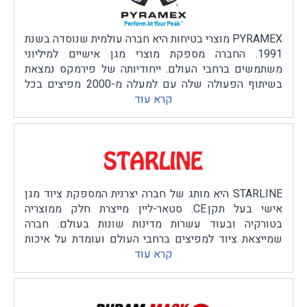
PYRAMEX מוצרי בטיחות היא חברה עולמית שנוסדה בשנת
1991. החברה מספקת מוצרי מגן אישיים למיליוני
משתמשים ברחבי העולם. ייחודיותה של פירמקס נמצאת
בשיתוף הפעולה שלה עם למעלה מ-2000 מפיצים בכל
קרא עוד
רחבי העולם, מה שמאפשר את תפוצתה הרחבה.
החברה לא פועלת רק בכדי לספק מוצרים מעולים, אלא גם
כדי לספק פתרונות עבור המפיצים שלהם ולקוחותיהם. עם
הפצה בכל מדינות ארה"ב, ו-60 מדינות אחרות ברחבי
העולם, החברה מצליחה לייצר קו של מוצרים איכותיים
ומשמעותיים בשוק. פירמקס מתמקדת בעיקר בייצור מוצרי
מגן המיועדים לאיזור המותניים ומעלה. כל המוצרים
STARLINE היא מותג של חברה יצרנית המספקת ציוד מגן
נבדקים באופן עצמאי ועומדים בכל דרישות הבטיחות.
אישי בעל תקן CE. סטאר-ליין מייצרת חלק ממוצריה
חברות ההפצה נותנות ביטחון מלא במוצרי פירמקס שישרתו
בטורקיה ובעוד עשרות מדינות שונות בעולם. חברה
את מטרותיהם - להגן על הנכס החשוב בחברה, העובדים.
שמייצאת ציוד למפיצים ברחבי העולם ועומדת על איכות
פירקמס מבטיחה למפיצים וללקוחותיהם את המוצרים
קרא עוד
מוצריה באמצעות ביזור צוותים מקצועיים. כל מוצריהם
הטובים והאיכותיים ביותר.
נבדקו באופן עצמאי ועומדים בכל דרישות
פרוטק בטיחות וטכנולוגיה בע’’מ הינה הנציגה הבלעדית
הבטיחות. STARLINE מבטיחה למפיצים וללקוחותיהם את
בישראל של מוצרי פירמקס.
המוצרים הטובים והאיכותיים ביותר.