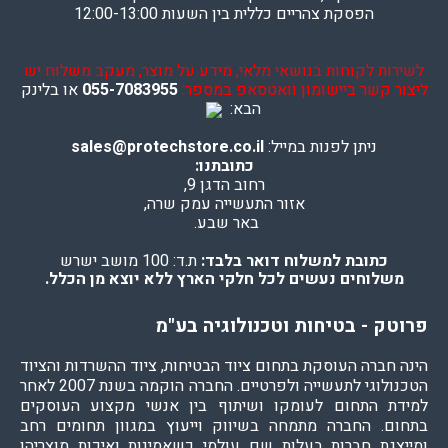
הפסקת צהריים כללית בין השעות 12:00-13:00
לשירות לקוחות בנושאי מלאי, מידע על מוצר, מעקב משלוח יש
ליצור קשר ביישומון וואטסאפ במספר:
055-7083955
או בלינק
הבא:
ניתן לפנות במייל:
sales@protechstore.co.il
כתובתנו:
רחוב הדגן 9,
אזור התעשייה עמק שרה,
באר שבע.
כתובת למשלוח דואר בלבד:
ת.ד: 100 מושב ישרש
משלוחים נעשים לכל חלקי הארץ ללא יוצא מן הכלל.
פרוטק - בטיחות וטכנולוגיה בע"מ
הינה חברה העוסקת בתחום ציוד הבטיחות, ציוד ההשרדות והציוד
הטכנולוגי לתעשייה ולפרטיים. החברה הוקמה בשנת 2007 לאחר
למידת התחום לעומקו ושיתוף בין אנשי מקצוע העוסקים
בתחום. החברה מתמחה בשיווק וייעוץ במגוון תחומים רחב
ומייצגת חברות בעלות שם עולמי כשאמינות ואיכות מוצריהן