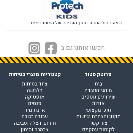
המותג קם מתוך הבנה לביקוש ההולך וגובר למוצרים בעלי
אופי תעשייתי ואותנטי, בעלי סיפור ואופי ייחודי, שאינם
נחוצים לצורך מיגון ממשי אלא משמשים לצורכי יצירה,
התיאור של המותג מתוך העריכה של המותג עצמו
תפאורה, אמנות, אופנה ועוד.
חפשו אותנו גם ב
בואו לגלות עולם עשיר של פריטים יוצאי דופן ולהעניק
לפרויקטים שלכם טאצ' מקורי וחדשני בעלות מינימלית
ובסטייל מקסימלי.
פרוטק סטור
קטגוריות מוצרי בטיחות
בית
ציוד בטיחות
מותגי החברה
הלבשה
שירותים נוספים
אופטיקה
אודות
פנסים
תוכן מקצועי
ארגונומיה
תקנון והצהרת נגישות
עבודה בגובה
צור קשר
חירום, הצלה וסביבה
לקוחות עסקיים
אזהרה וסימון