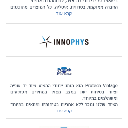
ב-1985 על ידי רודי ברבאצה, יזם ומהנדס אופטי.
החברה ממוקמת בטרוויזו, איטליה. כל המוצרים מתוכננים
ומיוצרים בבית החברה.
קרא עוד
ל-Rudy Project מחויבות חזקה למחקר ופיתוח, וזכה
בלמעלה מ-60 פטנטים ברחבי העולם.
מוצרי החברה נמכרים בלמעלה מ-50 מדינות ואין עוררין על
איכות מוצריהם בקטגוריית משקפי ספורט פרימיום .
Protech Vintage הוא מותג ייחודי המציע ציוד יד שנייה
וציוד בטיחות ישן במצב מצוין במחירים מפתיעים
ומשתלמים במיוחד.
הציוד שלנו נמכר ללא אחריות בטיחותית ומתאים במיוחד
קרא עוד
לאמנים, יוצרים ואנשי רוח המחפשים אביזרים ואמצעים
לעבודה, לתצוגה או כהשראה עיצובית ,שאינם מיועדים
לשימוש בטיחותי בפועל.