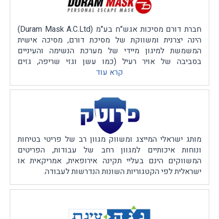
פרוטק בטיחות וטכנולוגיה בע’’מ הינה הנציגה הבלעדית
בישראל של מוצרי סטאר-ליין.
חברת דורם מסיכות אגש"ח בע"מ (Duram Mask A.C.Ltd)
הינה יצרנית ומשווקת של מסיכת דורם, מסיכה אישית
המשמשת למיגון מיידי של מערכת הנשימה והעיניים
בסביבה של אויר רעיל (כמו עשן וגזי שריפה, גזים
קרא עוד
תעשיתיים וחומ"ס , גזי מלחמה וחל"כ וכו') ומילוט מאזור
הסכנה.
החברה מעניקה פתרונות טכנולוגיים מגוונים בתחום המיגון
הנשימתי, ותופרת ללקוחותיה פתרונות ייחודיים על פי
הדרישות והצרכים שלהם, תוך הקפדה ושמירה על איכות
גבוהה,
מותג ישראלי המייצג ומשווק מגוון רב של פריטי בטיחות
ונוחות איכותיים למגוון רחב של עבודות, הפריטים
על פי דרישות התקן אירופי CE (של כל דגם בנפרד)
המשווקים הינם בעליי תקינה אירופאית, אמריקאית או
ותקנים לאירגון ISO 9001 – למערכת ניהול האיכות ו-ISO
ישראלית לפי הקטגוריות השונות הנדרשות לעבודה.
14001 לניהול איכות הסביבה.
המסיכות משווקות כיום בישראל, ארה"ב, אירופה, אוסטרליה
והמזרח הרחוק, למגוון רחב של סקטורים – תעשיות