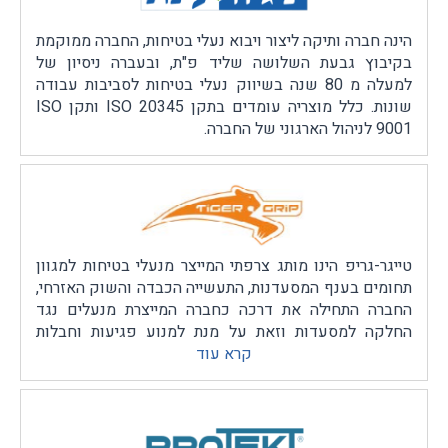
ומכרות, תחבורה, תשתיות, בטחון, וכן מוסדות ואירגונים
היושבים במבנים גבוהים
הינה חברה ותיקה ליצור ויבוא נעלי בטיחות, החברה ממוקמת
בקיבוץ גבעת השלושה שליד פ"ת, ובעברה ניסיון של
למעלה מ 80 שנה בשיווק נעלי בטיחות לסביבות עבודה
שונות. כלל מוצריה עומדים בתקן ISO 20345 ותקן ISO
9001 לניהול הארגוני של החברה.
טייגר-גריפ הינו מותג צרפתי המייצר מנעלי בטיחות למגוון
תחומים בענף המסעדנות, התעשייה הכבדה והשוק האזרחי,
החברה התחילה את דרכה כחברה המייצרת מנעלים נגד
החלקה למסעדות וזאת על מנת למנוע פגיעות וחבלות
קרא עוד
בקרב עובדי המטבח הנעים על רצפה חלקלקה לאורך
עבודתם.
מהר מאוד החברה הפכה לחברה המייצרת עוד ועוד פטנטים
בתחום המנעלים בשלל תחומים נוספים.
החברה מייצרת את מוצריה בהתאם לתקינה האירופאית