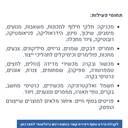
תחומי פעילות:
מכניקה: חלקי חילוף למכונות, משאבות, מנועים,
מיסבים, שיכוך, סינון, הידראוליקה, פניאומטיקה,
רובוטיקה, ציוד מתכלה.
חומרים: דבקים, שמנים, גריזים, סיליקונים, צבעים,
מתכות, פולימרים וכימיקלים לתהליכי ייצור.
מכשור ובקרה: מכשירי מדידה (נוזלים, לחצים,
טמפרטורה, ספיקה), שסתומים, צנרת, אוגנים,
כרטיסי בקרה.
חשמל ואלקטרוניקה: מכשירים, כרטיסי מחשב,
בקרים, גופי תאורה, ממסרים ומגענים, זיווד.
פריטים בסוף חיים: איתור מלאים למוצרים שייצורם
הופסק.
לקבלת מידע נוסף ויצירת קשר בנושא רכש בינלאומי לחצו כאן