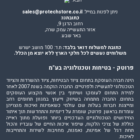
הבא:
ניתן לפנות במייל:
sales@protechstore.co.il
כתובתנו:
רחוב הדגן 9,
אזור התעשייה עמק שרה,
באר שבע.
כתובת למשלוח דואר בלבד:
ת.ד: 100 מושב ישרש
משלוחים נעשים לכל חלקי הארץ ללא יוצא מן הכלל.
פרוטק - בטיחות וטכנולוגיה בע"מ
הינה חברה העוסקת בתחום ציוד הבטיחות, ציוד ההשרדות והציוד
הטכנולוגי לתעשייה ולפרטיים. החברה הוקמה בשנת 2007 לאחר
למידת התחום לעומקו ושיתוף בין אנשי מקצוע העוסקים
בתחום. החברה מתמחה בשיווק וייעוץ במגוון תחומים רחב
ומייצגת חברות בעלות שם עולמי כשאמינות ואיכות מוצריהן
עומדות בראשן. פרוטק שומרת על דינמיות והתחדשות תוך איתור
החידושים הטכנולוגיים העדכניים ביותר ופועלת מתוך ראייה
כוללת של צרכי הלקוח, שיפור איכות החיים של עובדיו והכול
תחת דגל של אמינות, נאמנות, מחויבות לשירות והתחייבות
לאיכות.