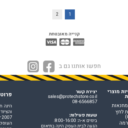
2
1
קנייה מאובטחת
חפשו אותנו גם ב
ות מוצרי
יצירת קשר
פרוטק
ת
sales@protechstore.co.il
08-6566857
מחנאות
הינה ח
 לחץ
והציוד
שעות פעילות:
)
7
בימים א-ה: 8:00-16:00.
רמה
העוסקי
הגעה לבית העסק הינה בתיאום