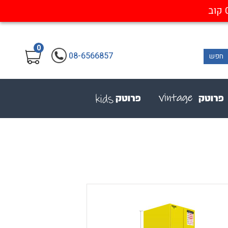
0
08-6566857
חפש