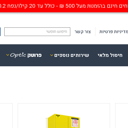
ם בהזמנות מעל 500 ₪ - כולל עד 20 קילו/נפח 0.2 קוב
דיניות פרטיות
צור קשר
חיסול מלאי
שירותים נוספים
ופטיקה
פנסים
ביזרים נלווים
נישאים נטענים
סגרות מגן אופטיות
פנסי ראש / קסדה
ריאה חד / דו מוקדי
פנסי פרו-פולימר
סגרות אבק עם התקן אופטי
מחנאות
ייחודיים
פנסי יד
אבטחה ותעשייה
פנסים לנשק