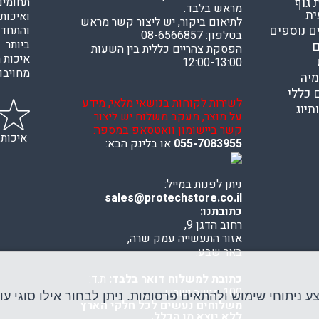
תחומים
גוף
מראש בלבד.
ית
ואיכות
לתיאום ביקור, יש ליצור קשר מראש
ם נוספים
והתחדש
בטלפון: 08-6566857
ביותר 
ם
הפסקת צהריים כללית בין השעות
איכות ה
12:00-13:00
מחויבות
מיה
 כללי
לשירות לקוחות בנושאי מלאי, מידע
תיוג
על מוצר, מעקב משלוח יש ליצור
קשר ביישומון וואטסאפ במספר:
איכות
055-7083955
או בלינק הבא:
ניתן לפנות במייל:
sales@protechstore.co.il
כתובתנו:
רחוב הדגן 9,
אזור התעשייה עמק שרה,
באר שבע.
כתובת למשלוח דואר בלבד:
ת.ד:
100 מושב ישרש
יתוחי שימוש ולהתאים פרסומות. ניתן לבחור אילו סוגי עוג
משלוחים נעשים לכל חלקי הארץ
ללא יוצא מן הכלל.