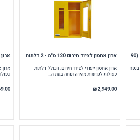
ודפים
ספורט
RUDY PROJECT
עילה ותיוג
נעולים
ארון בטיחות לחומרים דליקים 340 ליטר (90
ארון אחסון לציוד חירום 120 ס"מ - 2 דלתות
ארון אחסו
בנפח
ארון אחסון ייעודי לציוד חירום, הכולל דלתות
ארון א
כפולות לנגישות מהירה ונוחה בעת ה...
כפולות
9.00
₪2,949.00