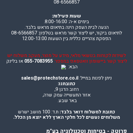
08-6566857
שעות פעילות:
בימים א-ה: 8:00-16:00.
הגעה לבית העסק הינה בתיאום מראש בלבד.
לתיאום ביקור, יש ליצור קשר מראש בטלפון: 08-6566857
הפסקת צהריים כללית בין השעות 12:00-13:00
לשירות לקוחות בנושאי מלאי, מידע על מוצר, מעקב משלוח יש
ליצור קשר ביישומון וואטסאפ במספר:
055-7083955
או בלינק
הבא:
ניתן לפנות במייל:
sales@protechstore.co.il
כתובתנו:
רחוב הדגן 9,
אזור התעשייה עמק שרה,
באר שבע.
כתובת למשלוח דואר בלבד:
ת.ד: 100 מושב ישרש
משלוחים נעשים לכל חלקי הארץ ללא יוצא מן הכלל.
פרוטק - בטיחות וטכנולוגיה בע"מ