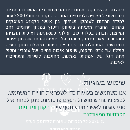
הינה חברה העוסקת בתחום ציוד הבטיחות, ציוד ההשרדות והציוד
הטכנולוגי לתעשייה ולפרטיים. החברה הוקמה בשנת 2007 לאחר
למידת התחום לעומקו ושיתוף בין אנשי מקצוע העוסקים
בתחום. החברה מתמחה בשיווק וייעוץ במגוון תחומים רחב
ומייצגת חברות בעלות שם עולמי כשאמינות ואיכות מוצריהן
עומדות בראשן. פרוטק שומרת על דינמיות והתחדשות תוך איתור
החידושים הטכנולוגיים העדכניים ביותר ופועלת מתוך ראייה
כוללת של צרכי הלקוח, שיפור איכות החיים של עובדיו והכול
תחת דגל של אמינות, נאמנות, מחויבות לשירות והתחייבות
לאיכות.
שימוש בעוגיות
איכות
אמינות
מקצועיות
אנו משתמשים בעוגיות כדי לשפר את חוויית המשתמש,
לבצע ניתוחי שימוש ולהתאים פרסומות. ניתן לבחור אילו
סוגי עוגיות לאשר: מידע נוסף עיין
בתקנון ומדיניות
הפרטיות המעודכנת
.
© 2026 כל הזכויות שמורות לפרוטק בע"מ
קנייה מאובטחת