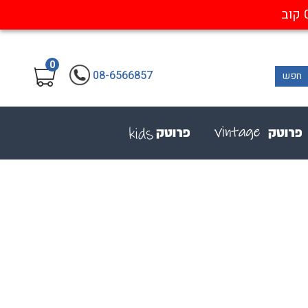
0
08-6566857
חפש