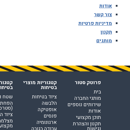
אודות
מצלמת גוף מקצועית
אביזרים נוספים
ע
צור קשר
מחזיקי מפתחות
פלאיירים וסכינים
מדיניות פרטיות
תקנון
ארגונומיה
מוצרים כללי
נ
מותגים
תמיכה בגב
מ
פרוטק סטור
קטגוריות מוצרי
קטגורי
בטיחות
בטיחו
בית
ציוד בטיחות
שטח ו
מותגי החברה
הלבשה
הפחתת
שירותים נוספים
(סטרס
אופטיקה
אודות
ציוד ה
פנסים
תוכן מקצועי
מצלמת 
ארגונומיה
תקנון והצהרת
מקצוע
נגישות
עבודה בגובה