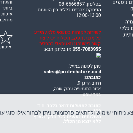
ם נוספים
והתחדש
בטלפון: 08-6566857
ביותר 
ם
הפסקת צהריים כללית בין השעות
איכות ה
12:00-13:00
מחויבות
מיה
 כללי
לשירות לקוחות בנושאי מלאי, מידע
תיוג
על מוצר, מעקב משלוח יש ליצור
קשר ביישומון וואטסאפ במספר:
איכות
055-7083955
או בלינק הבא:
ניתן לפנות במייל:
sales@protechstore.co.il
כתובתנו:
רחוב הדגן 9,
אזור התעשייה עמק שרה,
באר שבע.
כתובת למשלוח דואר בלבד:
ת.ד:
100 מושב ישרש
יתוחי שימוש ולהתאים פרסומות. ניתן לבחור אילו סוגי עוג
משלוחים נעשים לכל חלקי הארץ
ללא יוצא מן הכלל.