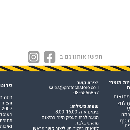
ודפים
ספורט
RUDY PROJECT
עילה ותיוג
נעולים
חפשו אותנו גם ב
ות מוצרי
יצירת קשר
פרוטק
ת
sales@protechstore.co.il
08-6566857
מחנאות
הינה ח
 לחץ
והציוד
שעות פעילות:
)
7
בימים א-ה: 8:00-16:00.
רמה
העוסקי
הגעה לבית העסק הינה בתיאום
תחומים
גוף
מראש בלבד.
ית
ואיכות
לתיאום ביקור, יש ליצור קשר מראש