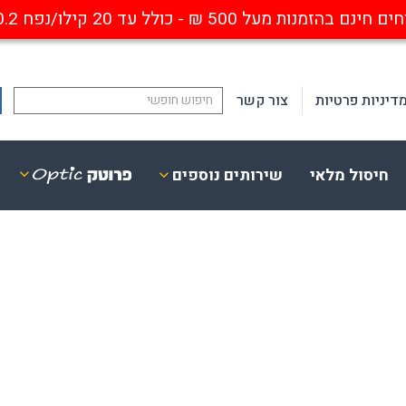
ם בהזמנות מעל 500 ₪ - כולל עד 20 קילו/נפח 0.2 קוב
דיניות פרטיות
צור קשר
חיסול מלאי
שירותים נוספים
ופטיקה
פנסים
ביזרים נלווים
נישאים נטענים
סגרות מגן אופטיות
פנסי ראש / קסדה
ריאה חד / דו מוקדי
פנסי פרו-פולימר
סגרות אבק עם התקן אופטי
מחנאות
ייחודיים
פנסי יד
אבטחה ותעשייה
פנסים לנשק