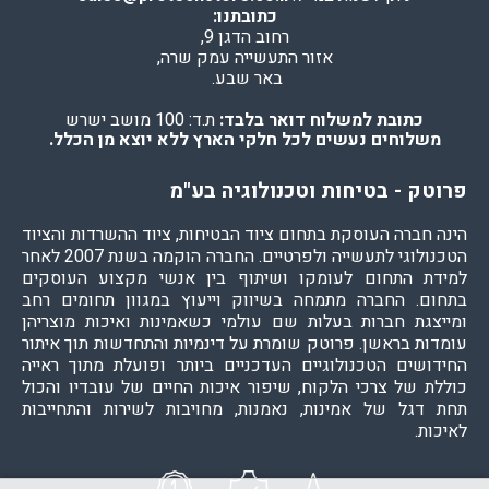
כתובתנו:
רחוב הדגן 9,
אזור התעשייה עמק שרה,
באר שבע.
כתובת למשלוח דואר בלבד:
ת.ד: 100 מושב ישרש
משלוחים נעשים לכל חלקי הארץ ללא יוצא מן הכלל.
פרוטק - בטיחות וטכנולוגיה בע"מ
הינה חברה העוסקת בתחום ציוד הבטיחות, ציוד ההשרדות והציוד
הטכנולוגי לתעשייה ולפרטיים. החברה הוקמה בשנת 2007 לאחר
למידת התחום לעומקו ושיתוף בין אנשי מקצוע העוסקים
בתחום. החברה מתמחה בשיווק וייעוץ במגוון תחומים רחב
ומייצגת חברות בעלות שם עולמי כשאמינות ואיכות מוצריהן
עומדות בראשן. פרוטק שומרת על דינמיות והתחדשות תוך איתור
החידושים הטכנולוגיים העדכניים ביותר ופועלת מתוך ראייה
כוללת של צרכי הלקוח, שיפור איכות החיים של עובדיו והכול
תחת דגל של אמינות, נאמנות, מחויבות לשירות והתחייבות
לאיכות.