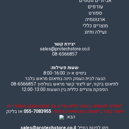
אביזרים נוספים
עודפים
ספורט
ארגונומיה
מוצרים כללי
נעילה ותיוג
יצירת קשר
sales@protechstore.co.il
08-6566857
שעות פעילות:
בימים א-ה: 8:00-16:00.
הגעה לבית העסק הינה בתיאום מראש בלבד.
לתיאום ביקור, יש ליצור קשר מראש בטלפון: 08-6566857
הפסקת צהריים כללית בין השעות 12:00-13:00
לשירות לקוחות בנושאי מלאי, מידע על מוצר, מעקב משלוח יש
ליצור קשר ביישומון וואטסאפ במספר:
055-7083955
או בלינק
הבא:
ניתן לפנות במייל:
sales@protechstore.co.il