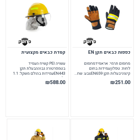
כפפות כבאים תקן EN
קסדת כבאים מקצועית
מחסום תרמי: אראמידמחסום
עשויה PEI קשיח העמיד
לחות: טפלוןעמידות בחום
בטמפרטורה גבוההבעלת תקן
קיצוניבעלות תקן EN659צבע: שח...
EN443עמידות בהולם משקל: 1.1
ק"...
₪588.00
₪251.00