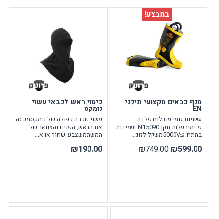
במבצע!
מגף כבאים מקצועי תיקני
כיסוי ראש לכבאי עשוי
EN
נומקס
עשויות גומי עם לוח פלדה
עשוי שכבה כפולה של נומקסמכסה
פנימיבעלות תקן EN15090עמידות
את הראש, הפנים והצוואר של
במתח: ≥5000Vמשקל לזוג:...
המשתמשצבע: שחור או א...
₪190.00
₪749.00
₪599.00