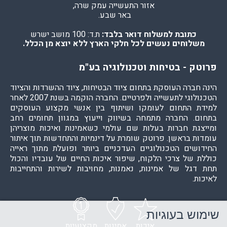
אזור התעשייה עמק שרה,
באר שבע.
כתובת למשלוח דואר בלבד:
ת.ד: 100 מושב ישרש
משלוחים נעשים לכל חלקי הארץ ללא יוצא מן הכלל.
פרוטק - בטיחות וטכנולוגיה בע"מ
הינה חברה העוסקת בתחום ציוד הבטיחות, ציוד ההשרדות והציוד
הטכנולוגי לתעשייה ולפרטיים. החברה הוקמה בשנת 2007 לאחר
למידת התחום לעומקו ושיתוף בין אנשי מקצוע העוסקים
בתחום. החברה מתמחה בשיווק וייעוץ במגוון תחומים רחב
ומייצגת חברות בעלות שם עולמי כשאמינות ואיכות מוצריהן
עומדות בראשן. פרוטק שומרת על דינמיות והתחדשות תוך איתור
החידושים הטכנולוגיים העדכניים ביותר ופועלת מתוך ראייה
כוללת של צרכי הלקוח, שיפור איכות החיים של עובדיו והכול
תחת דגל של אמינות, נאמנות, מחויבות לשירות והתחייבות
לאיכות.
שימוש בעוגיות
איכות
אמינות
מקצועיות