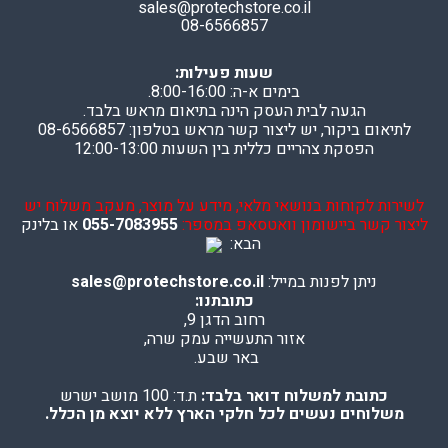
sales@protechstore.co.il
08-6566857
שעות פעילות:
בימים א-ה: 8:00-16:00.
הגעה לבית העסק הינה בתיאום מראש בלבד.
לתיאום ביקור, יש ליצור קשר מראש בטלפון: 08-6566857
הפסקת צהריים כללית בין השעות 12:00-13:00
לשירות לקוחות בנושאי מלאי, מידע על מוצר, מעקב משלוח יש
ליצור קשר ביישומון וואטסאפ במספר:
055-7083955
או בלינק
הבא:
ניתן לפנות במייל:
sales@protechstore.co.il
כתובתנו:
רחוב הדגן 9,
אזור התעשייה עמק שרה,
באר שבע.
כתובת למשלוח דואר בלבד:
ת.ד: 100 מושב ישרש
משלוחים נעשים לכל חלקי הארץ ללא יוצא מן הכלל.