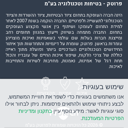
פרוטק - בטיחות וטכנולוגיה בע"מ
הינה חברה העוסקת בתחום ציוד הבטיחות, ציוד ההשרדות והציוד
הטכנולוגי לתעשייה ולפרטיים. החברה הוקמה בשנת 2007 לאחר
למידת התחום לעומקו ושיתוף בין אנשי מקצוע העוסקים
בתחום. החברה מתמחה בשיווק וייעוץ במגוון תחומים רחב
ומייצגת חברות בעלות שם עולמי כשאמינות ואיכות מוצריהן
עומדות בראשן. פרוטק שומרת על דינמיות והתחדשות תוך איתור
החידושים הטכנולוגיים העדכניים ביותר ופועלת מתוך ראייה
כוללת של צרכי הלקוח, שיפור איכות החיים של עובדיו והכול
תחת דגל של אמינות, נאמנות, מחויבות לשירות והתחייבות
לאיכות.
שימוש בעוגיות
איכות
אמינות
מקצועיות
אנו משתמשים בעוגיות כדי לשפר את חוויית המשתמש,
לבצע ניתוחי שימוש ולהתאים פרסומות. ניתן לבחור אילו
סוגי עוגיות לאשר: מידע נוסף עיין
בתקנון ומדיניות
הפרטיות המעודכנת
.
© 2026 כל הזכויות שמורות לפרוטק בע"מ