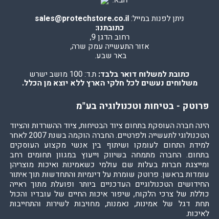
ניתן לפנות במייל:
sales@protechstore.co.il
כתובתנו:
רחוב הדגן 9,
אזור התעשייה עמק שרה,
באר שבע.
כתובת למשלוח דואר בלבד:
ת.ד: 100 מושב ישרש
משלוחים נעשים לכל חלקי הארץ ללא יוצא מן הכלל.
פרוטק - בטיחות וטכנולוגיה בע"מ
הינה חברה העוסקת בתחום ציוד הבטיחות, ציוד ההשרדות והציוד
הטכנולוגי לתעשייה ולפרטיים. החברה הוקמה בשנת 2007 לאחר
למידת התחום לעומקו ושיתוף בין אנשי מקצוע העוסקים
בתחום. החברה מתמחה בשיווק וייעוץ במגוון תחומים רחב
ומייצגת חברות בעלות שם עולמי כשאמינות ואיכות מוצריהן
עומדות בראשן. פרוטק שומרת על דינמיות והתחדשות תוך איתור
החידושים הטכנולוגיים העדכניים ביותר ופועלת מתוך ראייה
כוללת של צרכי הלקוח, שיפור איכות החיים של עובדיו והכול
תחת דגל של אמינות, נאמנות, מחויבות לשירות והתחייבות
לאיכות.