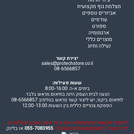
מצלמת גוף מקצועית
אביזרים נוספים
עודפים
ספורט
ארגונומיה
מוצרים כללי
נעילה ותיוג
יצירת קשר
sales@protechstore.co.il
08-6566857
שעות פעילות:
בימים א-ה: 8:00-16:00.
הגעה לבית העסק הינה בתיאום מראש בלבד.
לתיאום ביקור, יש ליצור קשר מראש בטלפון: 08-6566857
הפסקת צהריים כללית בין השעות 12:00-13:00
לשירות לקוחות בנושאי מלאי, מידע על מוצר, מעקב משלוח יש
ליצור קשר ביישומון וואטסאפ במספר:
055-7083955
או בלינק
הבא: