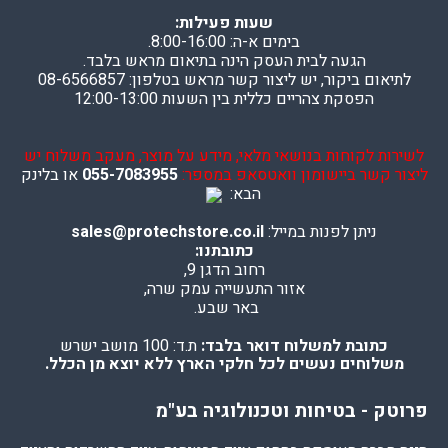
שעות פעילות:
בימים א-ה: 8:00-16:00.
הגעה לבית העסק הינה בתיאום מראש בלבד.
לתיאום ביקור, יש ליצור קשר מראש בטלפון: 08-6566857
הפסקת צהריים כללית בין השעות 12:00-13:00
לשירות לקוחות בנושאי מלאי, מידע על מוצר, מעקב משלוח יש
ליצור קשר ביישומון וואטסאפ במספר:
055-7083955
או בלינק
הבא:
ניתן לפנות במייל:
sales@protechstore.co.il
כתובתנו:
רחוב הדגן 9,
אזור התעשייה עמק שרה,
באר שבע.
כתובת למשלוח דואר בלבד:
ת.ד: 100 מושב ישרש
משלוחים נעשים לכל חלקי הארץ ללא יוצא מן הכלל.
פרוטק - בטיחות וטכנולוגיה בע"מ