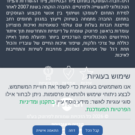
הינה חברה העוסקת בתחום ציוד הבטיחות, ציוד ההשרדות והציוד
הטכנולוגי לתעשייה ולפרטיים. החברה הוקמה בשנת 2007 לאחר
למידת התחום לעומקו ושיתוף בין אנשי מקצוע העוסקים
בתחום. החברה מתמחה בשיווק וייעוץ במגוון תחומים רחב
ומייצגת חברות בעלות שם עולמי כשאמינות ואיכות מוצריהן
עומדות בראשן. פרוטק שומרת על דינמיות והתחדשות תוך איתור
החידושים הטכנולוגיים העדכניים ביותר ופועלת מתוך ראייה
כוללת של צרכי הלקוח, שיפור איכות החיים של עובדיו והכול
תחת דגל של אמינות, נאמנות, מחויבות לשירות והתחייבות
לאיכות.
שימוש בעוגיות
איכות
אמינות
מקצועיות
אנו משתמשים בעוגיות כדי לשפר את חוויית המשתמש,
לבצע ניתוחי שימוש ולהתאים פרסומות. ניתן לבחור אילו
סוגי עוגיות לאשר: מידע נוסף עיין
בתקנון ומדיניות
הפרטיות המעודכנת
.
© 2026 כל הזכויות שמורות לפרוטק בע"מ
קנייה מאובטחת
קבל הכל
דחה
התאמה אישית