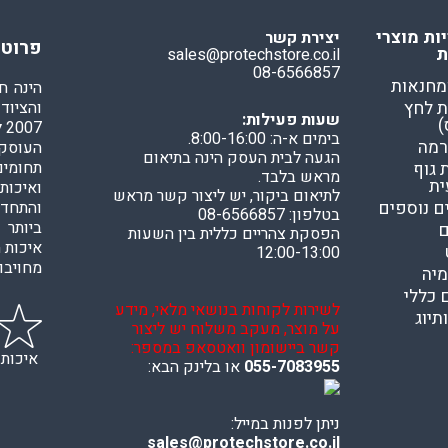
ות מוצרי
יצירת קשר
פרוטק
ת
sales@protechstore.co.il
08-6566857
מחנאות
הינה ח
 לחץ
והציוד
שעות פעילות:
)
7
בימים א-ה: 8:00-16:00.
רמה
העוסקי
הגעה לבית העסק הינה בתיאום
תחומים
גוף
מראש בלבד.
ית
ואיכות
לתיאום ביקור, יש ליצור קשר מראש
ם נוספים
והתחדש
בטלפון: 08-6566857
ביותר 
ם
הפסקת צהריים כללית בין השעות
איכות ה
12:00-13:00
מחויבות
מיה
 כללי
לשירות לקוחות בנושאי מלאי, מידע
תיוג
על מוצר, מעקב משלוח יש ליצור
קשר ביישומון וואטסאפ במספר:
איכות
055-7083955
או בלינק הבא:
ניתן לפנות במייל:
sales@protechstore.co.il