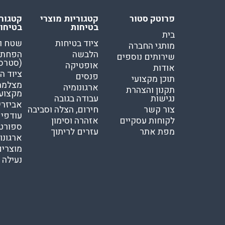
פרוטק סטור
קטגוריות מוצרי
קטגורי
בטיחות
בטיחו
בית
ציוד בטיחות
שטח ו
מותגי החברה
הלבשה
הפחתת
שירותים נוספים
(סטרס
אופטיקה
אודות
ציוד ה
פנסים
תוכן מקצועי
מצלמת 
ארגונומיה
תקנון והצהרת
מקצוע
נגישות
עבודה בגובה
אביזרי
צור קשר
חירום, הצלה וסביבה
עודפי
לקוחות עסקיים
אזהרה וסימון
ספורט
מפת אתר
עזרים לריתוך
ארגונו
מוצרים
נעילה ו