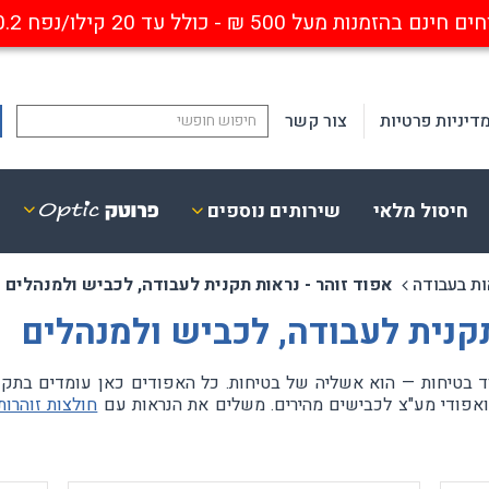
ם בהזמנות מעל 500 ₪ - כולל עד 20 קילו/נפח 0.2 קוב
דיניות פרטיות
צור קשר
חיסול מלאי
שירותים נוספים
ופטיקה
פנסים
ות בעבודה
אפוד זוהר - נראות תקנית לעבודה, לכביש ולמנהלים
ביזרים נלווים
נישאים נטענים
תקנית לעבודה, לכביש ולמנהלים
סגרות מגן אופטיות
פנסי ראש / קסדה
ריאה חד / דו מוקדי
פנסי פרו-פולימר
סגרות אבק עם התקן אופטי
מחנאות
ייחודיים
 ואפודי מע"צ לכבישים מהירים. משלים את הנראות עם
חולצות זוהרות
פנסי יד
אבטחה ותעשייה
פנסים לנשק