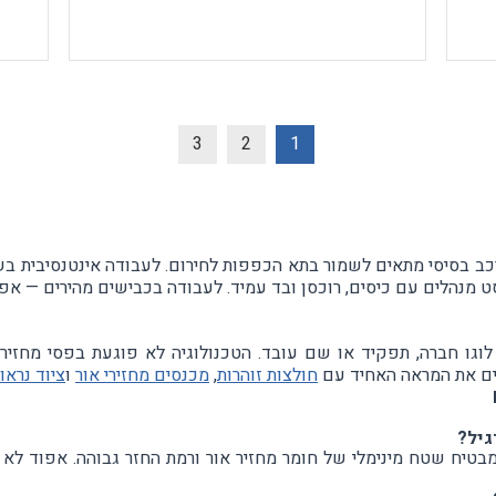
3
2
1
רכב בסיסי מתאים לשמור בתא הכפפות לחירום. לעבודה אינטנסיבית 
מנהלים עם כיסים, רוכסן ובד עמיד. לעבודה בכבישים מהירים — אפו
גו חברה, תפקיד או שם עובד. הטכנולוגיה לא פוגעת בפסי מחזירי 
לים את המראה האחיד עם
חולצות זוהרות
,
מכנסים מחזירי אור
ו
ציוד נראו
גיל?
ד תקני עומד בתקן EN ISO 20471 ומבטיח שטח מינימלי של חומר מחזיר אור ורמת החזר גבו