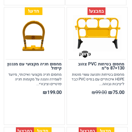
במבצע!
חדש!
מחסום בטיחות PVC צהוב
מחסום חניה מקצועי עם מנגנון
130×87 ס״מ
קיפול
מחסום בטיחות ותנועה עשוי מוטות
מחסום חניה מקצועי ואיכותי, מיועד
HDPE איכותיים עם בסיס PVC כבד
לשמירה והגנה על מקומות חניה
ליציבות גבוהה....
פרטיים וציבורי...
₪199.00
₪99.00
₪75.00
חדש!
במבצע!
חדש!
במבצע!