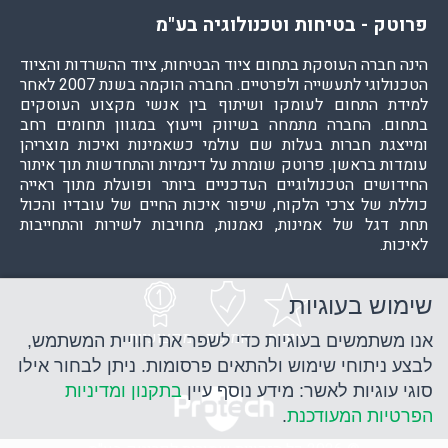
פרוטק - בטיחות וטכנולוגיה בע"מ
הינה חברה העוסקת בתחום ציוד הבטיחות, ציוד ההשרדות והציוד
הטכנולוגי לתעשייה ולפרטיים. החברה הוקמה בשנת 2007 לאחר
למידת התחום לעומקו ושיתוף בין אנשי מקצוע העוסקים
בתחום. החברה מתמחה בשיווק וייעוץ במגוון תחומים רחב
ומייצגת חברות בעלות שם עולמי כשאמינות ואיכות מוצריהן
עומדות בראשן. פרוטק שומרת על דינמיות והתחדשות תוך איתור
החידושים הטכנולוגיים העדכניים ביותר ופועלת מתוך ראייה
כוללת של צרכי הלקוח, שיפור איכות החיים של עובדיו והכול
תחת דגל של אמינות, נאמנות, מחויבות לשירות והתחייבות
לאיכות.
שימוש בעוגיות
איכות
אמינות
מקצועיות
אנו משתמשים בעוגיות כדי לשפר את חוויית המשתמש,
לבצע ניתוחי שימוש ולהתאים פרסומות. ניתן לבחור אילו
סוגי עוגיות לאשר: מידע נוסף עיין
בתקנון ומדיניות
הפרטיות המעודכנת
.