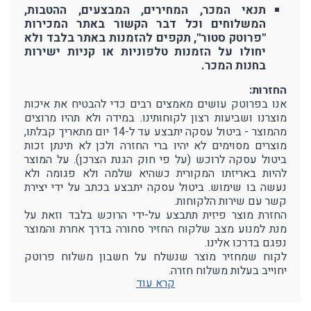
תנאי המכר, המחירים, המבצעים, ההטבות,
המשלוחים וכל דבר הקשור באתר המכירות
"פרוטק סטור", תקפים להזמנות באתר בלבד ולא
יחולו על הזמנות טלפוניות או קניות ישירות
בחנות המכר.
החזרות:
אנו בפרוטק עושים מאמצים רבים כדי להבטיח את איכות
מוצרנו ושביעות רצון לקוחותינו. במידה ולא תהיו מרוצים
מהמוצר - ביטול עסקה יתבצע עד ל-14 יום מתאריך קבלתו,
מוצרים מסוימים לא יהיו ברי החזרה ולכן לא תינתן זכות
ביטול עסקה לרוכש (על פי חוק הגנת הצרכן). על המוצר
להיות באריזתו המקורית כשהיא שלמה ולא פגומה ולא
נעשה בו שימוש. ביטול עסקה יתבצע בכתב על ידי יצירת
קשר עם שירות הלקוחות.
החזרת מוצר פיזית תתבצע על-ידי הרוכש בלבד וזאת על
מנת למנוע מצב שלקוח החזיר סחורה בדרך אחרת והמוצר
נפגם בדרכו אלינו.
לקוח שמחזיר מוצר שנשלח על חשבון משלוח פרוטק
יחוייב בעלות משלוח חזרה.
קרא עוד