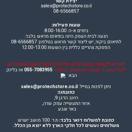
יצירת קשר
sales@protechstore.co.il
08-6566857
שעות פעילות:
בימים א-ה: 8:00-16:00.
הגעה לבית העסק הינה בתיאום מראש בלבד.
לתיאום ביקור, יש ליצור קשר מראש בטלפון: 08-6566857
הפסקת צהריים כללית בין השעות 12:00-13:00
לשירות לקוחות בנושאי מלאי, מידע על מוצר, מעקב משלוח יש
ליצור קשר ביישומון וואטסאפ במספר:
055-7083955
או בלינק
הבא:
ניתן לפנות במייל:
sales@protechstore.co.il
כתובתנו:
רחוב הדגן 9,
אזור התעשייה עמק שרה,
באר שבע.
כתובת למשלוח דואר בלבד:
ת.ד: 100 מושב ישרש
משלוחים נעשים לכל חלקי הארץ ללא יוצא מן הכלל.