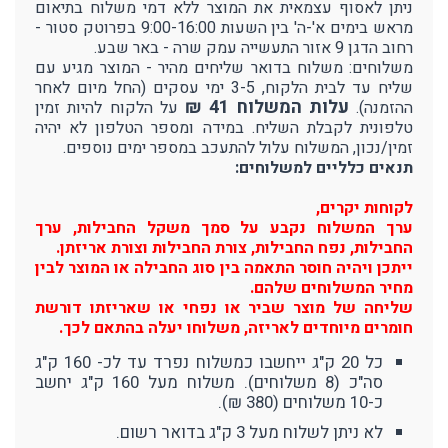
ניתן לאסוף עצמאית את המוצר ללא דמי משלוח בתיאום
מראש בימים א'-ה' בין השעות 9:00-16:00 בפרוטק סטור -
רחוב הדגן 9 אזור התעשייה עמק שרה - באר שבע.
משלוחים: משלוח בדואר שליחים מהיר - המוצר מגיע עם
שליח עד לבית הלקוח, 3-5 ימי עסקים (החל מיום לאחר
עלות המשלוח 41 ₪
ההזמנה).
על הלקוח להיות זמין
טלפונית לקבלת השליח. במידה ומספר הטלפון לא יהיה
זמין/נכון, המשלוח עלול להתעכב במספר ימים נוספים.
תנאים כלליים למשלוחים:
לקוחות יקרים,
ערך המשלוח נקבע על סמך משקל החבילות, ערך
החבילות, נפח החבילות, צורת החבילות וצורת אריזתן.
ייתכן ויהיה חוסר התאמה בין סוג החבילה או המוצר לבין
מחיר המשלוחים שלהם.
שליחה של מוצר שביר או נפחי או שאריזתו דורשת
חומרים מיוחדים לאריזה, משלוחו יעלה בהתאם לכך.
כל 20 ק"ג ייחשבו כמשלוח נפרד עד לכ- 160 ק"ג
סה"כ (8 משלוחים). משלוח מעל 160 ק"ג יחשב
כ-10 משלוחים (380 ₪).
לא ניתן לשלוח מעל 3 ק"ג בדואר רשום.