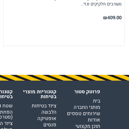
מעורבים חלקיקים וגזי...
₪409.00
פרוטק סטור
קטגוריות מוצרי
קטגורי
בטיחות
בטיחו
בית
ציוד בטיחות
שטח ו
מותגי החברה
הלבשה
הפחתת
שירותים נוספים
(סטרס
אופטיקה
אודות
ציוד ה
פנסים
תוכן מקצועי