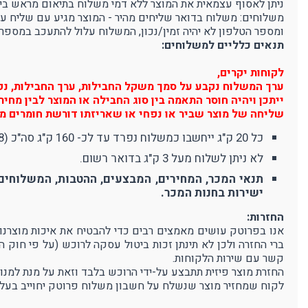
ניתן לאסוף עצמאית את המוצר ללא דמי משלוח בתיאום מראש בימים א'-ה' בין השעות 9:00-16:00 בפרוטק סטור - רחוב הדג
משלוחים: משלוח בדואר שליחים מהיר - המוצר מגיע עם שליח עד לבית הלקוח, 3-5 ימי עסקים (הח
ומספר הטלפון לא יהיה זמין/נכון, המשלוח עלול להתעכב במספר 
תנאים כלליים למשלוחים:
לקוחות יקרים,
ערך המשלוח נקבע על סמך משקל החבילות, ערך החבילות, נפח 
ייתכן ויהיה חוסר התאמה בין סוג החבילה או המוצר לבין מח
שליחה של מוצר שביר או נפחי או שאריזתו דורשת חומרים מי
כל 20 ק"ג ייחשבו כמשלוח נפרד עד לכ- 160 ק"ג סה"כ (8 משלוחים). משלוח מעל 160 ק"ג יחשב כ-10 משלוחים (380 ₪).
לא ניתן לשלוח מעל 3 ק"ג בדואר רשום.
תנאי המכר, המחירים, המבצעים, ההטבות, המשלוחים 
ישירות בחנות המכר.
החזרות:
ברי החזרה ולכן לא תינתן זכות ביטול עסקה לרוכש (על פי חוק 
קשר עם שירות הלקוחות.
החזרת מוצר פיזית תתבצע על-ידי הרוכש בלבד וזאת על מנת למנו
לקוח שמחזיר מוצר שנשלח על חשבון משלוח פרוטק יחוייב בעלו