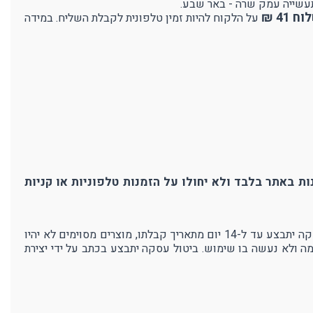
41 ₪
על הלקוח להיות זמין טלפונית לקבלת השליח. במידה
ת באתר בלבד ולא יחולו על הזמנות טלפוניות או קניות
אנו בפרוטק עושים מאמצים רבים כדי להבטיח את איכות מוצרנו ושביעות רצון לקוחותינו. במידה ולא תהיו מרוצים מהמוצר - ביטול עסקה יתבצע עד ל-14 יום מתאריך קבלתו, מוצרים מסוימים לא יהיו
מה ולא נעשה בו שימוש. ביטול עסקה יתבצע בכתב על ידי יצירת