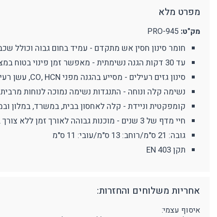
מפרט מלא
מצלמת גוף מקצועית
אביזרים נוספים
ע
מחזיקי מפתחות
מק"ט:
PRO-945
פלאיירים וסכינים
חומר סינון חסין אש מתקדם - עמיד בחום גבוה וכולל שכב
ארגונומיה
מוצרים כללי
נ
עד 30 דקות הגנה נשימתית - מאפשר זמן פינוי בטוח במצבי שריפה ועשן.
תמיכה בגב
מ
סינון גזים רעילים - מסייע בהגנה מפני CO, HCN, עשן רעיל וחומרים מזיקים נוספים.
נשימה קלה ונוחה - התנגדות נשימה נמוכה לנוחות מרבית 
קומפקטית וניידת - קלה לאחסון בבית, במשרד, במלון ובמק
חיי מדף של 3 שנים - מוכנות גבוהה לאורך זמן ללא צורך בתחזוקה מיוחדת.
גובה: 21 ס"מ/רוחב: 13 ס"מ/עובי: 11 ס"מ
תקן EN 403
אחריות משלוחים והחזרות:
איסוף עצמי: