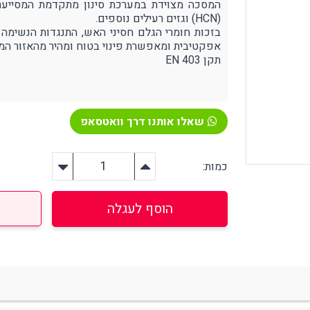
(HCN) וגזים רעילים נוספים.
אפקטיבית ומאפשרת פינוי בטוח ומהיר מהאזור המס
תקן EN 403
ירום, הצלה וסביבה
אזהרה וסימון
פיגת שמנים ונוזלים שונים
קונוסים ותחימה
טיפה וחיטוי בחירום
האטה בטיחותית
שאלו אותנו דרך וואטסאפ
רונות אחסון
בטיחות לכבישים
צלה אביזרים נלווים
פורפרות זוהרות
כמות:
יקי הצלה בחירום
יוד רפואי / עזרה ראשונה
הוסף לעגלה
פחתת לחץ (סטרס)
ציוד הרמה
ירור והצללה
מעלונים