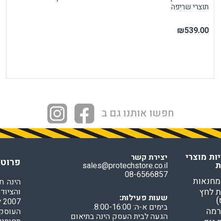
תוצרי שריפה
₪539.00
חפשו אותנו גם ב
ות מוצרי
יצירת קשר
פרוטק
ת
sales@protechstore.co.il
08-6566857
מחנאות
הינה ח
 לחץ
והציוד
שעות פעילות:
)
7
בימים א-ה: 8:00-16:00.
רמה
העוסקי
הגעה לבית העסק הינה בתיאום