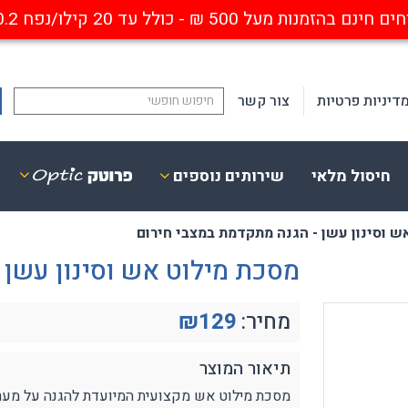
ם בהזמנות מעל 500 ₪ - כולל עד 20 קילו/נפח 0.2 קוב
דיניות פרטיות
צור קשר
חיסול מלאי
שירותים נוספים
ש וסינון עשן - הגנה מתקדמת במצבי חירום
ופטיקה
פנסים
ביזרים נלווים
נישאים נטענים
מסכת מילוט אש וסינון עשן 
סגרות מגן אופטיות
פנסי ראש / קסדה
ריאה חד / דו מוקדי
פנסי פרו-פולימר
מחיר:
129
₪
סגרות אבק עם התקן אופטי
מחנאות
ייחודיים
פנסי יד
תיאור המוצר
אבטחה ותעשייה
פנסים לנשק
מסכת מילוט אש מקצועית המיועדת להגנה על מערכ