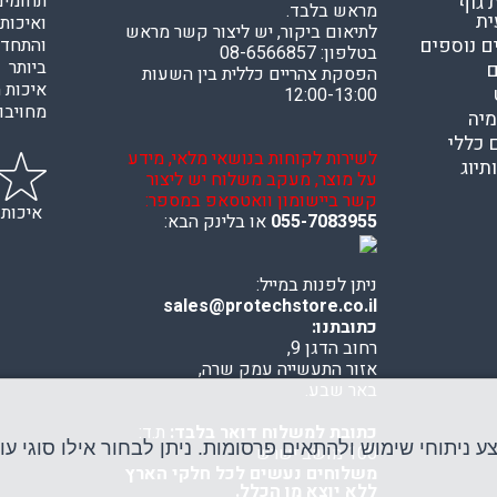
תחומים
גוף
מראש בלבד.
ית
ואיכות
לתיאום ביקור, יש ליצור קשר מראש
ם נוספים
והתחדש
בטלפון: 08-6566857
ביותר 
ם
הפסקת צהריים כללית בין השעות
איכות ה
12:00-13:00
מחויבות
מיה
 כללי
לשירות לקוחות בנושאי מלאי, מידע
תיוג
על מוצר, מעקב משלוח יש ליצור
קשר ביישומון וואטסאפ במספר:
איכות
055-7083955
או בלינק הבא:
ניתן לפנות במייל:
sales@protechstore.co.il
כתובתנו:
רחוב הדגן 9,
אזור התעשייה עמק שרה,
באר שבע.
כתובת למשלוח דואר בלבד:
ת.ד:
יתוחי שימוש ולהתאים פרסומות. ניתן לבחור אילו סוגי עוג
100 מושב ישרש
משלוחים נעשים לכל חלקי הארץ
ללא יוצא מן הכלל.