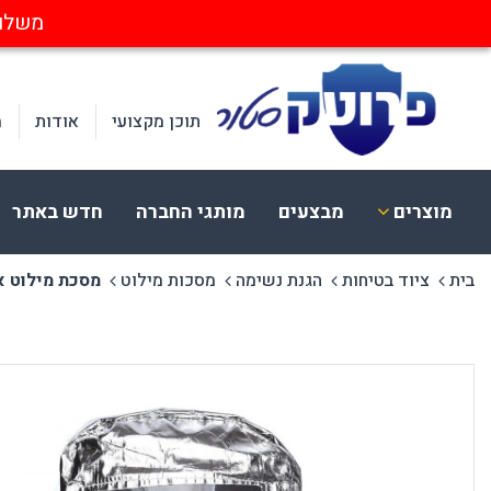
משלוחים חינ
תוכן מקצועי
אודות
מ
מוצרים
מבצעים
מותגי החברה
חדש באתר
בית
ציוד בטיחות
הגנת נשימה
מסכות מילוט
מסכת מילוט א
ציוד בטיחות
הלבשה
א
הגנת עיניים
בגדי עבודה
א
הגנת שמיעה
כובעים וכיסויי ראש
מ
הגנת פנים וראש
חד פעמי ומתכלה
ק
הגנת נשימה
נראות בעבודה
מ
הגנת לייזר
הנעלה
הגנת ידיים
CERVA
בטיחות בחשמל
הגנה מקרינה