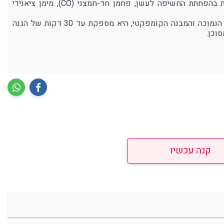
המסכה מצוידת במערכת סינון מתקדמת המסייעת בהפחתת החשיפה לעשן, פחמן חד-חמצני (CO), מימן ציאנידי
בזכות חומרי הגלם חסיני האש, התנגדות הנשימה הנמוכה והמבנה הקומפקטי, היא מספקת עד 30 דקות של הגנה
וכן.
קנה עכשיו