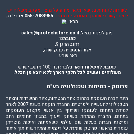
לשירות לקוחות בנושאי מלאי, מידע על מוצר, מעקב משלוח יש
ליצור קשר ביישומון וואטסאפ במספר:
055-7083955
או בלינק
הבא:
ניתן לפנות במייל:
sales@protechstore.co.il
כתובתנו:
רחוב הדגן 9,
אזור התעשייה עמק שרה,
באר שבע.
כתובת למשלוח דואר בלבד:
ת.ד: 100 מושב ישרש
משלוחים נעשים לכל חלקי הארץ ללא יוצא מן הכלל.
פרוטק - בטיחות וטכנולוגיה בע"מ
הינה חברה העוסקת בתחום ציוד הבטיחות, ציוד ההשרדות והציוד
הטכנולוגי לתעשייה ולפרטיים. החברה הוקמה בשנת 2007 לאחר
למידת התחום לעומקו ושיתוף בין אנשי מקצוע העוסקים
בתחום. החברה מתמחה בשיווק וייעוץ במגוון תחומים רחב
ומייצגת חברות בעלות שם עולמי כשאמינות ואיכות מוצריהן
עומדות בראשן. פרוטק שומרת על דינמיות והתחדשות תוך איתור