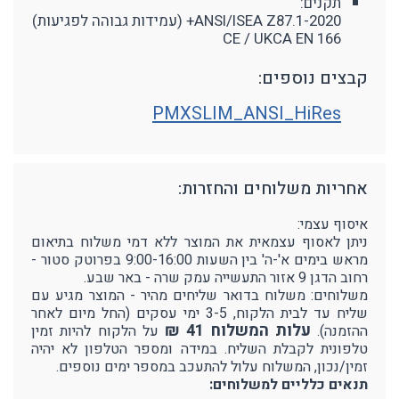
תקנים:
ANSI/ISEA Z87.1-2020+ (עמידות גבוהה לפגיעות)
CE / UKCA EN 166
קבצים נוספים:
PMXSLIM_ANSI_HiRes
אחריות משלוחים והחזרות:
איסוף עצמי:
ניתן לאסוף עצמאית את המוצר ללא דמי משלוח בתיאום
מראש בימים א'-ה' בין השעות 9:00-16:00 בפרוטק סטור -
רחוב הדגן 9 אזור התעשייה עמק שרה - באר שבע.
משלוחים: משלוח בדואר שליחים מהיר - המוצר מגיע עם
שליח עד לבית הלקוח, 3-5 ימי עסקים (החל מיום לאחר
עלות המשלוח 41 ₪
ההזמנה).
על הלקוח להיות זמין
טלפונית לקבלת השליח. במידה ומספר הטלפון לא יהיה
זמין/נכון, המשלוח עלול להתעכב במספר ימים נוספים.
תנאים כלליים למשלוחים: