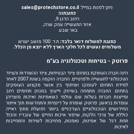
ניתן לפנות במייל:
sales@protechstore.co.il
כתובתנו:
רחוב הדגן 9,
אזור התעשייה עמק שרה,
באר שבע.
כתובת למשלוח דואר בלבד:
ת.ד: 100 מושב ישרש
משלוחים נעשים לכל חלקי הארץ ללא יוצא מן הכלל.
פרוטק - בטיחות וטכנולוגיה בע"מ
הינה חברה העוסקת בתחום ציוד הבטיחות, ציוד ההשרדות והציוד
הטכנולוגי לתעשייה ולפרטיים. החברה הוקמה בשנת 2007 לאחר
למידת התחום לעומקו ושיתוף בין אנשי מקצוע העוסקים
בתחום. החברה מתמחה בשיווק וייעוץ במגוון תחומים רחב
ומייצגת חברות בעלות שם עולמי כשאמינות ואיכות מוצריהן
עומדות בראשן. פרוטק שומרת על דינמיות והתחדשות תוך איתור
החידושים הטכנולוגיים העדכניים ביותר ופועלת מתוך ראייה
כוללת של צרכי הלקוח, שיפור איכות החיים של עובדיו והכול
תחת דגל של אמינות, נאמנות, מחויבות לשירות והתחייבות
לאיכות.