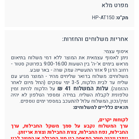
מפרט מלא
מק"ט:
HP-AT150
אחריות משלוחים והחזרות:
איסוף עצמי:
ניתן לאסוף עצמאית את המוצר ללא דמי משלוח בתיאום
מראש בימים א'-ה' בין השעות 9:00-16:00 בפרוטק סטור -
רחוב הדגן 9 אזור התעשייה עמק שרה - באר שבע.
משלוחים: משלוח בדואר שליחים מהיר - המוצר מגיע עם
שליח עד לבית הלקוח, 3-5 ימי עסקים (החל מיום לאחר
עלות המשלוח 41 ₪
ההזמנה).
על הלקוח להיות זמין
טלפונית לקבלת השליח. במידה ומספר הטלפון לא יהיה
זמין/נכון, המשלוח עלול להתעכב במספר ימים נוספים.
תנאים כלליים למשלוחים:
לקוחות יקרים,
ערך המשלוח נקבע על סמך משקל החבילות, ערך
החבילות, נפח החבילות, צורת החבילות וצורת אריזתן.
ייתכן ויהיה חוסר התאמה בין סוג החבילה או המוצר לבין