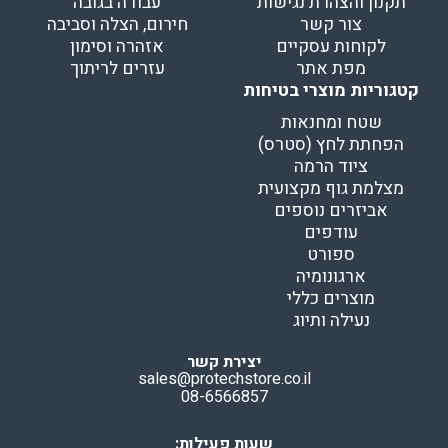
תקנון והצהרת נגישות
עבודה בגובה
צור קשר
חירום, הצלה וסביבה
לקוחות עסקיים
אזהרה וסימון
מפת אתר
עזרים לריתוך
קטגוריות מוצרי בטיחות
שטח ומחנאות
הפחתת לחץ (סטרס)
ציוד הרמה
מצלמת גוף מקצועית
אביזרים נוספים
עודפים
ספורט
ארגונומיה
מוצרים כללי
נעילה ותיוג
יצירת קשר
sales@protechstore.co.il
08-6566857
שעות פעילות: