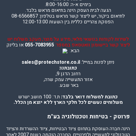
בימים א-ה: 8:00-16:00.
הגעה לבית העסק הינה בתיאום מראש בלבד.
לתיאום ביקור, יש ליצור קשר מראש בטלפון: 08-6566857
הפסקת צהריים כללית בין השעות 12:00-13:00
לשירות לקוחות בנושאי מלאי, מידע על מוצר, מעקב משלוח יש
ליצור קשר ביישומון וואטסאפ במספר:
055-7083955
או בלינק
הבא:
ניתן לפנות במייל:
sales@protechstore.co.il
כתובתנו:
רחוב הדגן 9,
אזור התעשייה עמק שרה,
באר שבע.
כתובת למשלוח דואר בלבד:
ת.ד: 100 מושב ישרש
משלוחים נעשים לכל חלקי הארץ ללא יוצא מן הכלל.
פרוטק - בטיחות וטכנולוגיה בע"מ
הינה חברה העוסקת בתחום ציוד הבטיחות, ציוד ההשרדות והציוד
הטכנולוגי לתעשייה ולפרטיים. החברה הוקמה בשנת 2007 לאחר