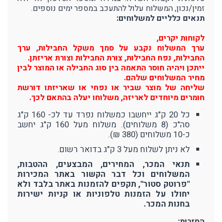
זמין/נכון, המשלוח עלול להתעכב במספר ימים נוספים.
תנאים כלליים למשלוחים:
לקוחות יקרים,
ערך המשלוח נקבע על סמך משקל החבילות, ערך
החבילות, נפח החבילות, צורת החבילות וצורת אריזתן.
ייתכן ויהיה חוסר התאמה בין סוג החבילה או המוצר לבין
מחיר המשלוחים שלהם.
שליחה של מוצר שביר או נפחי או שאריזתו דורשת
חומרים מיוחדים לאריזה, משלוחו יעלה בהתאם לכך.
כל 20 ק"ג ייחשבו כמשלוח נפרד עד לכ- 160 ק"ג
סה"כ (8 משלוחים). משלוח מעל 160 ק"ג יחשב
כ-10 משלוחים (380 ₪).
לא ניתן לשלוח מעל 3 ק"ג בדואר רשום.
תנאי המכר, המחירים, המבצעים, ההטבות,
המשלוחים וכל דבר הקשור באתר המכירות
"פרוטק סטור", תקפים להזמנות באתר בלבד ולא
יחולו על הזמנות טלפוניות או קניות ישירות
בחנות המכר.
החזרות: