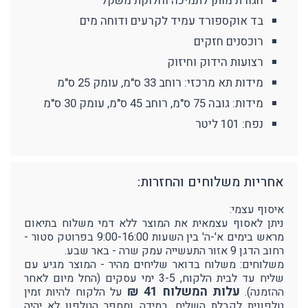
חגורת מותן לתמיכה וחלוקת משקל
בד אוקספורד עמיד לקרעים ודוחה מים
רוכסנים חזקים
רצועות הידוק וחיזוק
מידות תא מרכזי: רוחב 33 ס"מ, עומק 25 ס"מ
מידות: גובה 75 ס"מ, רוחב 45 ס"מ, עומק 30 ס"מ
נפח: ‎101 ליטר
אחריות משלוחים והחזרות:
איסוף עצמי:
ניתן לאסוף עצמאית את המוצר ללא דמי משלוח בתיאום
מראש בימים א'-ה' בין השעות 9:00-16:00 בפרוטק סטור -
רחוב הדגן 9 אזור התעשייה עמק שרה - באר שבע.
משלוחים: משלוח בדואר שליחים מהיר - המוצר מגיע עם
שליח עד לבית הלקוח, 3-5 ימי עסקים (החל מיום לאחר
עלות המשלוח 41 ₪
ההזמנה).
על הלקוח להיות זמין
טלפונית לקבלת השליח. במידה ומספר הטלפון לא יהיה