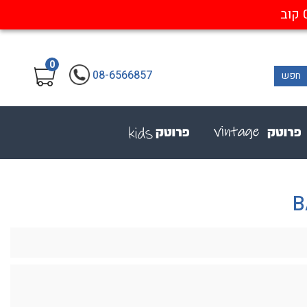
0
08-6566857
חפש