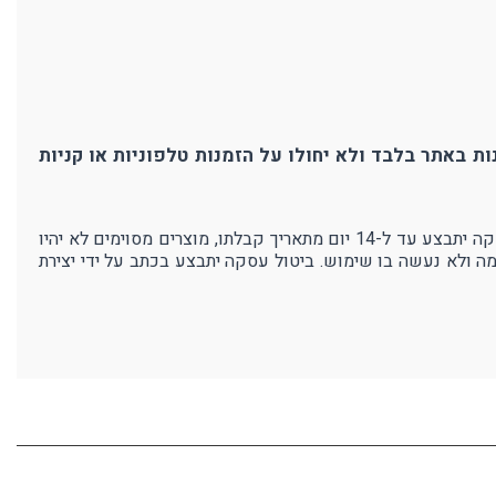
ת באתר בלבד ולא יחולו על הזמנות טלפוניות או קניות
אנו בפרוטק עושים מאמצים רבים כדי להבטיח את איכות מוצרנו ושביעות רצון לקוחותינו. במידה ולא תהיו מרוצים מהמוצר - ביטול עסקה יתבצע עד ל-14 יום מתאריך קבלתו, מוצרים מסוימים לא יהיו
מה ולא נעשה בו שימוש. ביטול עסקה יתבצע בכתב על ידי יצירת