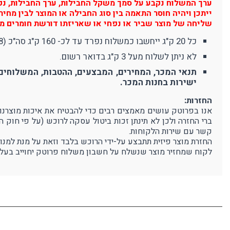
ערך המשלוח נקבע על סמך משקל החבילות, ערך החבילות, נפח 
ייתכן ויהיה חוסר התאמה בין סוג החבילה או המוצר לבין מח
שליחה של מוצר שביר או נפחי או שאריזתו דורשת חומרים מי
כל 20 ק"ג ייחשבו כמשלוח נפרד עד לכ- 160 ק"ג סה"כ (8 משלוחים). משלוח מעל 160 ק"ג יחשב כ-10 משלוחים (380 ₪).
לא ניתן לשלוח מעל 3 ק"ג בדואר רשום.
תנאי המכר, המחירים, המבצעים, ההטבות, המשלוחים 
ישירות בחנות המכר.
החזרות:
ברי החזרה ולכן לא תינתן זכות ביטול עסקה לרוכש (על פי חוק 
קשר עם שירות הלקוחות.
החזרת מוצר פיזית תתבצע על-ידי הרוכש בלבד וזאת על מנת למנו
לקוח שמחזיר מוצר שנשלח על חשבון משלוח פרוטק יחוייב בעלו