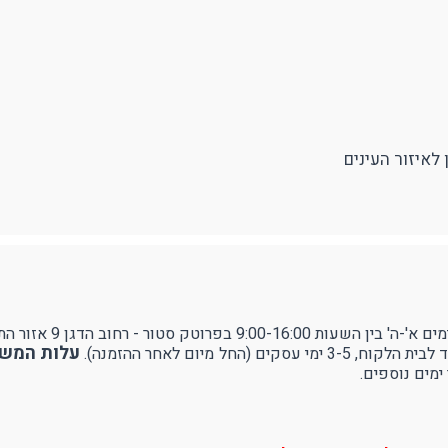
ודפים
ספורט
RUDY PROJECT
עילה ותיוג
נעולים
לאיזור העינים
ן 9 אזור התעשייה עמק שרה - באר שבע.
עלות המשלוח 
ל מיום לאחר ההזמנה).
ימים נוספים.