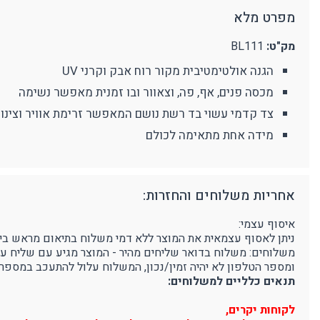
מפרט מלא
מצלמת גוף מקצועית
אביזרים נוספים
ע
מחזיקי מפתחות
מק"ט:
BL111
פלאיירים וסכינים
הגנה אולטימטיבית מקור רוח אבק וקרני UV
ארגונומיה
מוצרים כללי
נ
מכסה פנים, אף, פה, וצאוור ובו זמנית מאפשר נשימה
תמיכה בגב
מ
צד קדמי עשוי בד רשת נושם המאפשר זרימת אוויר וצינון 
מידה אחת מתאימה לכולם
אחריות משלוחים והחזרות:
איסוף עצמי:
ניתן לאסוף עצמאית את המוצר ללא דמי משלוח בתיאום מראש בימים א'-ה' בין השעות 9:00-16:00 בפרוטק סטור - רחוב הדג
משלוחים: משלוח בדואר שליחים מהיר - המוצר מגיע עם שליח עד לבית הלקוח, 3-5 ימי עסקים (הח
ומספר הטלפון לא יהיה זמין/נכון, המשלוח עלול להתעכב במספר 
תנאים כלליים למשלוחים:
לקוחות יקרים,