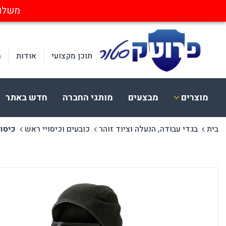
משלוחים חינ
תוכן מקצועי
אודות
מ
מוצרים
מבצעים
מותגי החברה
חדש באתר
בית
בגדי עבודה, הנעלה וציוד זוהר
כובעים וכיסויי ראש
כיסוי פ
ציוד בטיחות
הלבשה
א
הגנת עיניים
בגדי עבודה
א
הגנת שמיעה
כובעים וכיסויי ראש
מ
הגנת פנים וראש
חד פעמי ומתכלה
ק
הגנת נשימה
נראות בעבודה
מ
הגנת לייזר
הנעלה
הגנת ידיים
CERVA
בטיחות בחשמל
הגנה מקרינה