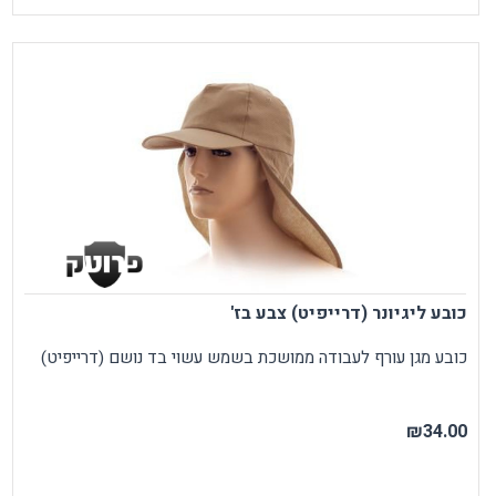
כובע ליגיונר (דרייפיט) צבע בז'
כובע מגן עורף לעבודה ממושכת בשמש עשוי בד נושם (דרייפיט)
₪34.00