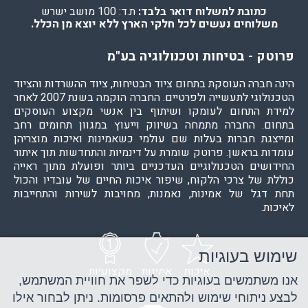
כתובת למשלוח דואר בלבד:
ת.ד: 100 מושב ישרש
משלוחים נעשים לכל חלקי הארץ ללא יוצא מן הכלל.
פרוטק - בטיחות וטכנולוגיה בע"מ
הינה חברה העוסקת בתחום ציוד הבטיחות, ציוד ההשרדות והציוד
הטכנולוגי לתעשייה ולפרטיים. החברה הוקמה בשנת 2007 לאחר
למידת התחום לעומקו ושיתוף בין אנשי מקצוע העוסקים
בתחום. החברה מתמחה בשיווק וייעוץ במגוון תחומים רחב
ומייצגת חברות בעלות שם עולמי כשאמינות ואיכות מוצריהן
עומדות בראשן. פרוטק שומרת על דינמיות והתחדשות תוך איתור
החידושים הטכנולוגיים העדכניים ביותר ופועלת מתוך ראייה
כוללת של צרכי הלקוח, שיפור איכות החיים של עובדיו והכול
תחת דגל של אמינות, נאמנות, מחויבות לשירות והתחייבות
לאיכות.
שימוש בעוגיות
איכות
אמינות
מקצועיות
אנו משתמשים בעוגיות כדי לשפר את חוויית המשתמש,
לבצע ניתוחי שימוש ולהתאים פרסומות. ניתן לבחור אילו