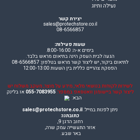
נעילה ותיוג
יצירת קשר
sales@protechstore.co.il
08-6566857
שעות פעילות:
בימים א-ה: 8:00-16:00.
הגעה לבית העסק הינה בתיאום מראש בלבד.
לתיאום ביקור, יש ליצור קשר מראש בטלפון: 08-6566857
הפסקת צהריים כללית בין השעות 12:00-13:00
לשירות לקוחות בנושאי מלאי, מידע על מוצר, מעקב משלוח יש
ליצור קשר ביישומון וואטסאפ במספר:
055-7083955
או בלינק
הבא:
ניתן לפנות במייל:
sales@protechstore.co.il
כתובתנו:
רחוב הדגן 9,
אזור התעשייה עמק שרה,
באר שבע.