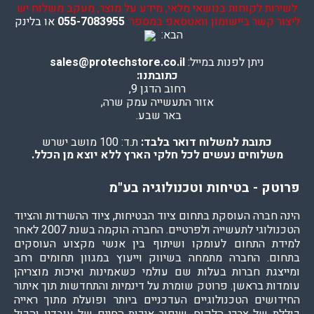
לשירות לקוחות בנושאי מלאי, מידע על מוצר, מעקב משלוח יש
ליצור קשר ביישומון וואטסאפ במספר:
055-7083955
או בלינק
הבא:
ניתן לפנות במייל:
sales@protechstore.co.il
כתובתנו:
רחוב הדגן 9,
אזור התעשייה עמק שרה,
באר שבע.
כתובת למשלוח דואר בלבד:
ת.ד: 100 מושב ישרש
משלוחים נעשים לכל חלקי הארץ ללא יוצא מן הכלל.
פרוטק - בטיחות וטכנולוגיה בע"מ
הינה חברה העוסקת בתחום ציוד הבטיחות, ציוד ההשרדות והציוד
הטכנולוגי לתעשייה ולפרטיים. החברה הוקמה בשנת 2007 לאחר
למידת התחום לעומקו ושיתוף בין אנשי מקצוע העוסקים
בתחום. החברה מתמחה בשיווק וייעוץ במגוון תחומים רחב
ומייצגת חברות בעלות שם עולמי כשאמינות ואיכות מוצריהן
עומדות בראשן. פרוטק שומרת על דינמיות והתחדשות תוך איתור
החידושים הטכנולוגיים העדכניים ביותר ופועלת מתוך ראייה
כוללת של צרכי הלקוח, שיפור איכות החיים של עובדיו והכול