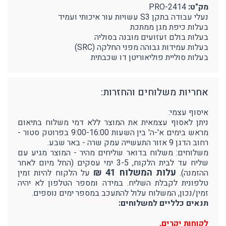
מק"ט:
PRO-2414
נעלי עבודה בתקן S3 עשויות עור איכותי ועמיד
בעלות כיפת מגן ממתכת
בעלות בולם זעזועים מובנה בסוליה
בעלות עמידות גבוהה מפני החלקה (SRC)
בעלות סוליית פוליאוריטן דו שכבתית
אחריות משלוחים והחזרות:
איסוף עצמי:
ניתן לאסוף עצמאית את המוצר ללא דמי משלוח בתיאום
מראש בימים א'-ה' בין השעות 9:00-16:00 בפרוטק סטור -
רחוב הדגן 9 אזור התעשייה עמק שרה - באר שבע.
משלוחים: משלוח בדואר שליחים מהיר - המוצר מגיע עם
שליח עד לבית הלקוח, 3-5 ימי עסקים (החל מיום לאחר
עלות המשלוח 41 ₪
ההזמנה).
על הלקוח להיות זמין
טלפונית לקבלת השליח. במידה ומספר הטלפון לא יהיה
זמין/נכון, המשלוח עלול להתעכב במספר ימים נוספים.
תנאים כלליים למשלוחים:
לקוחות יקרים,