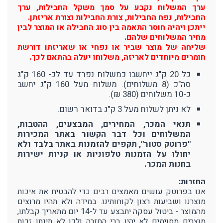
ערך המשלוח נקבע על סמך משקל החבילות, ערך
החבילות, נפח החבילות, צורת החבילות וצורת אריזתן.
ייתכן ויהיה חוסר התאמה בין סוג החבילה או המוצר לבין
מחיר המשלוחים שלהם.
שליחה של מוצר שביר או נפחי או שאריזתו דורשת
חומרים מיוחדים לאריזה, משלוחו יעלה בהתאם לכך.
כל 20 ק"ג ייחשבו כמשלוח נפרד עד לכ- 160 ק"ג
סה"כ (8 משלוחים). משלוח מעל 160 ק"ג יחשב
כ-10 משלוחים (380 ₪).
לא ניתן לשלוח מעל 3 ק"ג בדואר רשום.
תנאי המכר, המחירים, המבצעים, ההטבות,
המשלוחים וכל דבר הקשור באתר המכירות
"פרוטק סטור", תקפים להזמנות באתר בלבד ולא
יחולו על הזמנות טלפוניות או קניות ישירות
בחנות המכר.
החזרות:
אנו בפרוטק עושים מאמצים רבים כדי להבטיח את איכות
מוצרנו ושביעות רצון לקוחותינו. במידה ולא תהיו מרוצים
מהמוצר - ביטול עסקה יתבצע עד ל-14 יום מתאריך קבלתו,
מוצרים מסוימים לא יהיו ברי החזרה ולכן לא תינתן זכות