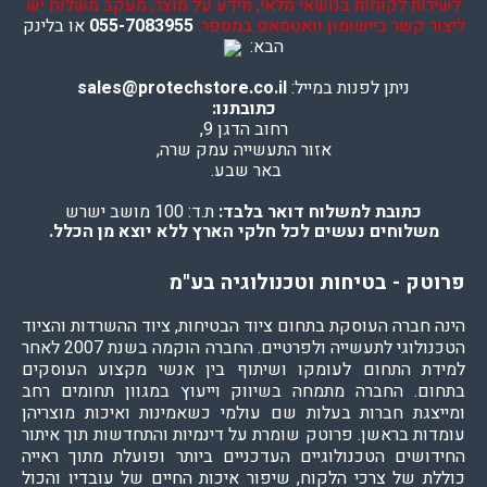
לשירות לקוחות בנושאי מלאי, מידע על מוצר, מעקב משלוח יש
ליצור קשר ביישומון וואטסאפ במספר:
055-7083955
או בלינק
הבא:
ניתן לפנות במייל:
sales@protechstore.co.il
כתובתנו:
רחוב הדגן 9,
אזור התעשייה עמק שרה,
באר שבע.
כתובת למשלוח דואר בלבד:
ת.ד: 100 מושב ישרש
משלוחים נעשים לכל חלקי הארץ ללא יוצא מן הכלל.
פרוטק - בטיחות וטכנולוגיה בע"מ
הינה חברה העוסקת בתחום ציוד הבטיחות, ציוד ההשרדות והציוד
הטכנולוגי לתעשייה ולפרטיים. החברה הוקמה בשנת 2007 לאחר
למידת התחום לעומקו ושיתוף בין אנשי מקצוע העוסקים
בתחום. החברה מתמחה בשיווק וייעוץ במגוון תחומים רחב
ומייצגת חברות בעלות שם עולמי כשאמינות ואיכות מוצריהן
עומדות בראשן. פרוטק שומרת על דינמיות והתחדשות תוך איתור
החידושים הטכנולוגיים העדכניים ביותר ופועלת מתוך ראייה
כוללת של צרכי הלקוח, שיפור איכות החיים של עובדיו והכול