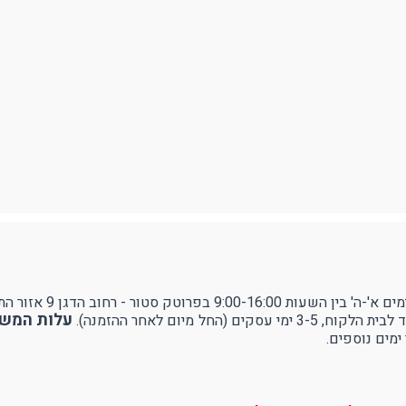
ודפים
ספורט
RUDY PROJECT
עילה ותיוג
נעולים
ן 9 אזור התעשייה עמק שרה - באר שבע.
עלות המשלוח 
ל מיום לאחר ההזמנה).
ימים נוספים.