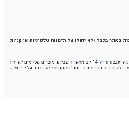
ת באתר בלבד ולא יחולו על הזמנות טלפוניות או קניות
אנו בפרוטק עושים מאמצים רבים כדי להבטיח את איכות מוצרנו ושביעות רצון לקוחותינו. במידה ולא תהיו מרוצים מהמוצר - ביטול עסקה יתבצע עד ל-14 יום מתאריך קבלתו, מוצרים מסוימים לא יהיו
מה ולא נעשה בו שימוש. ביטול עסקה יתבצע בכתב על ידי יצירת