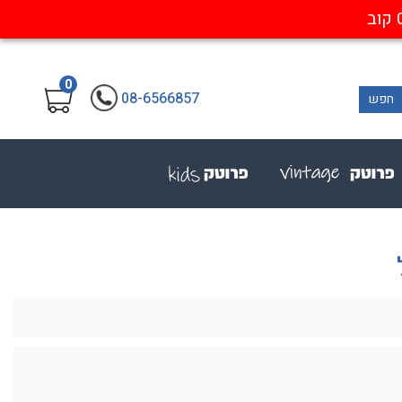
0
08-6566857
חפש