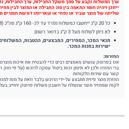
ערך המשלוח נקבע על סמך משקל החבילות, ערך החבילות, נפח 
ייתכן ויהיה חוסר התאמה בין סוג החבילה או המוצר לבין מח
שליחה של מוצר שביר או נפחי או שאריזתו דורשת חומרים מי
כל 20 ק"ג ייחשבו כמשלוח נפרד עד לכ- 160 ק"ג סה"כ (8 משלוחים). משלוח מעל 160 ק"ג יחשב כ-10 משלוחים (380 ₪).
לא ניתן לשלוח מעל 3 ק"ג בדואר רשום.
תנאי המכר, המחירים, המבצעים, ההטבות, המשלוחים 
ישירות בחנות המכר.
החזרות:
ברי החזרה ולכן לא תינתן זכות ביטול עסקה לרוכש (על פי חוק 
קשר עם שירות הלקוחות.
החזרת מוצר פיזית תתבצע על-ידי הרוכש בלבד וזאת על מנת למנו
לקוח שמחזיר מוצר שנשלח על חשבון משלוח פרוטק יחוייב בעלו