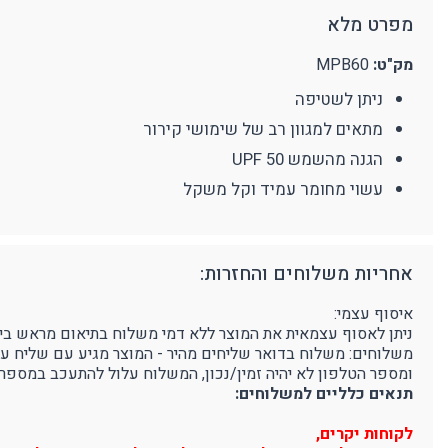
מפרט מלא
מצלמת גוף מקצועית
אביזרים נוספים
ע
מחזיקי מפתחות
מק"ט:
MPB60
פלאיירים וסכינים
ניתן לשטיפה
ארגונומיה
מוצרים כללי
נ
מתאים למגוון רב של שימושי קירור
תמיכה בגב
מ
הגנה מהשמש UPF 50
עשוי מחומר עמיד וקל משקל
אחריות משלוחים והחזרות:
איסוף עצמי:
ניתן לאסוף עצמאית את המוצר ללא דמי משלוח בתיאום מראש בימים א'-ה' בין השעות 9:00-16:00 בפרוטק סטור - רחוב הדג
משלוחים: משלוח בדואר שליחים מהיר - המוצר מגיע עם שליח עד לבית הלקוח, 3-5 ימי עסקים (הח
ומספר הטלפון לא יהיה זמין/נכון, המשלוח עלול להתעכב במספר 
תנאים כלליים למשלוחים:
לקוחות יקרים,