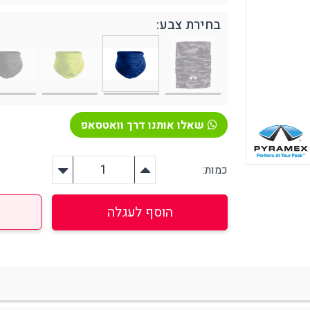
בחירת צבע:
ירום, הצלה וסביבה
אזהרה וסימון
פיגת שמנים ונוזלים שונים
קונוסים ותחימה
טיפה וחיטוי בחירום
האטה בטיחותית
רונות אחסון
בטיחות לכבישים
שאלו אותנו דרך וואטסאפ
צלה אביזרים נלווים
פורפרות זוהרות
יקי הצלה בחירום
כמות:
יוד רפואי / עזרה ראשונה
הוסף לעגלה
פחתת לחץ (סטרס)
ציוד הרמה
ירור והצללה
מעלונים