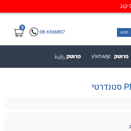
0
08-6566857
חפש