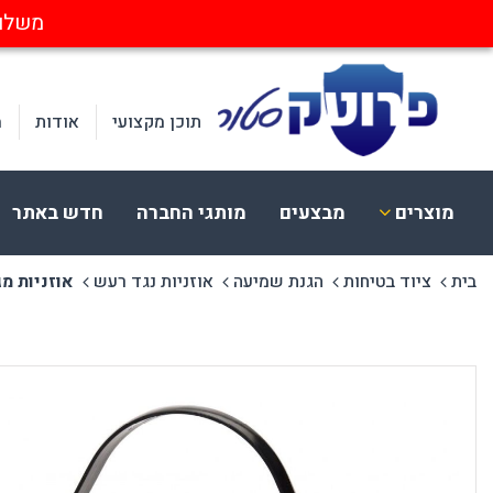
משלוחים חינ
תוכן מקצועי
אודות
מ
מוצרים
מבצעים
מותגי החברה
חדש באתר
בית
ציוד בטיחות
הגנת שמיעה
אוזניות נגד רעש
אוזניות מגן נגד 
ציוד בטיחות
הלבשה
א
הגנת עיניים
בגדי עבודה
א
הגנת שמיעה
כובעים וכיסויי ראש
מ
הגנת פנים וראש
חד פעמי ומתכלה
ק
הגנת נשימה
נראות בעבודה
מ
הגנת לייזר
הנעלה
הגנת ידיים
CERVA
בטיחות בחשמל
הגנה מקרינה