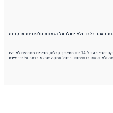
ת באתר בלבד ולא יחולו על הזמנות טלפוניות או קניות
אנו בפרוטק עושים מאמצים רבים כדי להבטיח את איכות מוצרנו ושביעות רצון לקוחותינו. במידה ולא תהיו מרוצים מהמוצר - ביטול עסקה יתבצע עד ל-14 יום מתאריך קבלתו, מוצרים מסוימים לא יהיו
מה ולא נעשה בו שימוש. ביטול עסקה יתבצע בכתב על ידי יצירת