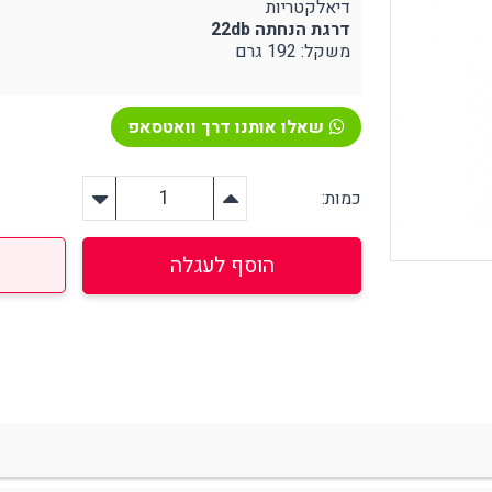
דיאלקטריות
דרגת הנחתה 22db
משקל: 192 גרם
ירום, הצלה וסביבה
אזהרה וסימון
שאלו אותנו דרך וואטסאפ
פיגת שמנים ונוזלים שונים
קונוסים ותחימה
טיפה וחיטוי בחירום
האטה בטיחותית
רונות אחסון
בטיחות לכבישים
כמות:
צלה אביזרים נלווים
פורפרות זוהרות
הוסף לעגלה
יקי הצלה בחירום
יוד רפואי / עזרה ראשונה
פחתת לחץ (סטרס)
ציוד הרמה
ירור והצללה
מעלונים