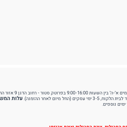
ודפים
ספורט
RUDY PROJECT
עילה ותיוג
נעולים
ן 9 אזור התעשייה עמק שרה - באר שבע.
עלות המשלוח 
ל מיום לאחר ההזמנה).
ימים נוספים.