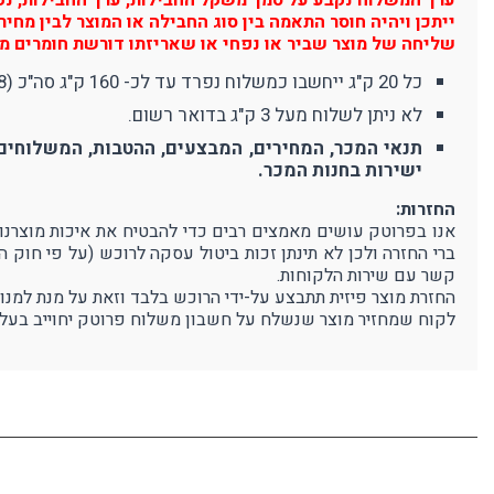
ערך המשלוח נקבע על סמך משקל החבילות, ערך החבילות, נפח 
ייתכן ויהיה חוסר התאמה בין סוג החבילה או המוצר לבין מח
שליחה של מוצר שביר או נפחי או שאריזתו דורשת חומרים מי
כל 20 ק"ג ייחשבו כמשלוח נפרד עד לכ- 160 ק"ג סה"כ (8 משלוחים). משלוח מעל 160 ק"ג יחשב כ-10 משלוחים (380 ₪).
לא ניתן לשלוח מעל 3 ק"ג בדואר רשום.
תנאי המכר, המחירים, המבצעים, ההטבות, המשלוחים 
ישירות בחנות המכר.
החזרות:
ברי החזרה ולכן לא תינתן זכות ביטול עסקה לרוכש (על פי חוק 
קשר עם שירות הלקוחות.
החזרת מוצר פיזית תתבצע על-ידי הרוכש בלבד וזאת על מנת למנו
לקוח שמחזיר מוצר שנשלח על חשבון משלוח פרוטק יחוייב בעלו