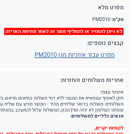
מפרט מלא
מצלמת גוף מקצועית
אביזרים נוספים
ע
מחזיקי מפתחות
מק"ט:
PM2010
פלאיירים וסכינים
לא ניתן להחזיר או להחליף מוצר זה לאחר פתיחת האריזה
ארגונומיה
מוצרים כללי
נ
קבצים נוספים:
תמיכה בגב
מ
מפרט עבור אוזניות מגן PM2010
אחריות משלוחים והחזרות:
איסוף עצמי:
ניתן לאסוף עצמאית את המוצר ללא דמי משלוח בתיאום מראש בימים א'-ה' בין השעות 9:00-16:00 בפרוטק סטור - רחוב הדג
משלוחים: משלוח בדואר שליחים מהיר - המוצר מגיע עם שליח עד לבית הלקוח, 3-5 ימי עסקים (הח
ומספר הטלפון לא יהיה זמין/נכון, המשלוח עלול להתעכב במספר 
תנאים כלליים למשלוחים:
לקוחות יקרים,