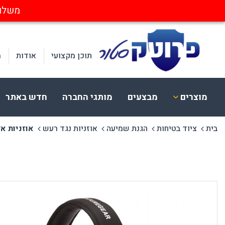
משלוחים חינ
תוכן מקצועי
אודות
מ
מוצרים
מבצעים
מותגי החברה
חדש באתר
בית
ציוד בטיחות
הגנת שמיעה
אוזניות נגד רעש
אוזניות אלקטרוני
ציוד בטיחות
הלבשה
א
הגנת עיניים
בגדי עבודה
א
הגנת שמיעה
כובעים וכיסויי ראש
מ
הגנת פנים וראש
חד פעמי ומתכלה
ק
הגנת נשימה
נראות בעבודה
מ
הגנת לייזר
הנעלה
הגנת ידיים
CERVA
בטיחות בחשמל
הגנה מקרינה