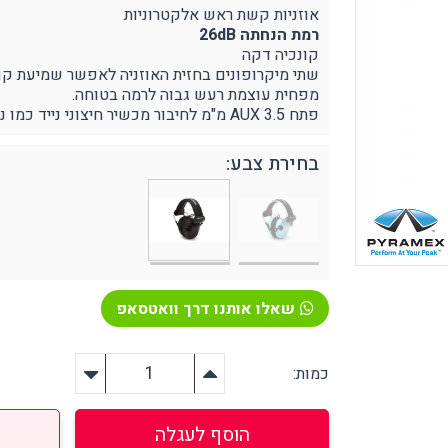
אוזניות קשת ראש אלקטרוניות
רמת הנחתה 26dB
קונכיה דקה
שתי מיקרופונים בחזית האוזניה לאפשר שמיעת קול
מפחית עוצמת רעש גבוה לרמה בטוחה.
ירום, הצלה וסביבה
אזהרה וסימון
פתח AUX 3.5 מ"מ לחיבור מכשיר חיצוני נייד כמו נגן MP3 או טלפון
פיגת שמנים ונוזלים שונים
קונוסים ותחימה
טיפה וחיטוי בחירום
האטה בטיחותית
בחירת צבע:
רונות אחסון
בטיחות לכבישים
צלה אביזרים נלווים
פורפרות זוהרות
יקי הצלה בחירום
יוד רפואי / עזרה ראשונה
פחתת לחץ (סטרס)
ציוד הרמה
שאלו אותנו דרך וואטסאפ
ירור והצללה
מעלונים
כמות:
הוסף לעגלה