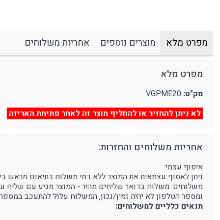
מצלמת גוף מקצועית
אביזרים נוספים
ע
מחזיקי מפתחות
פלאיירים וסכינים
מפרט מלא
מוצרים נוספים
אחריות משלוחים
ארגונומיה
מוצרים כללי
נ
תמיכה בגב
מ
מפרט מלא
מק"ט:
VGPME20
לא ניתן להחזיר או להחליף מוצר זה לאחר פתיחת האריזה
אחריות משלוחים והחזרות:
איסוף עצמי:
ניתן לאסוף עצמאית את המוצר ללא דמי משלוח בתיאום מראש בימים א'-ה' בין השעות 9:00-16:00 בפרוטק סטור - רחוב הדג
משלוחים: משלוח בדואר שליחים מהיר - המוצר מגיע עם שליח עד לבית הלקוח, 3-5 ימי עסקים (הח
ומספר הטלפון לא יהיה זמין/נכון, המשלוח עלול להתעכב במספר 
תנאים כלליים למשלוחים: