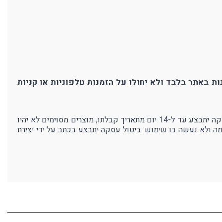
ת באתר בלבד ולא יחולו על הזמנות טלפוניות או קניות
אנו בפרוטק עושים מאמצים רבים כדי להבטיח את איכות מוצרנו ושביעות רצון לקוחותינו. במידה ולא תהיו מרוצים מהמוצר - ביטול עסקה יתבצע עד ל-14 יום מתאריך קבלתו, מוצרים מסוימים לא יהיו
מה ולא נעשה בו שימוש. ביטול עסקה יתבצע בכתב על ידי יצירת