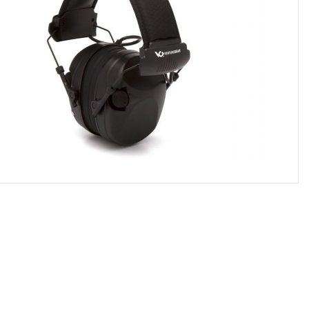
כבאות וחילוץ
סרטים נגד החלקה
סינרים מקצועיים
ארונות ומאצרות
ארגונומיה
עבודה בגובה
ח
חגורות גב
ריתמות
ס
תומכי גפיים עליונים
ערכות עיגון
ש
תומכי גפיים תחתונים
חבלי עבודה
א
מגני ברכיים
ערכות מלאות לעבודה
ה
ציוד עזר נלווה לעבודה בגובה
ש
חלל מוקף
ת
בולמי נפילה
צ
עזרים לריתוך
שטח ומחנאות
ה
משקפי ריתוך / אוטוגן
הסקה וחימום
ק
כפפות ריתוך וחום
משקפי ירי טקטיים
בגדי ריתוך ועזרים נוספים
פנסי שטח
מסיכות ריתוך / אוטוגן
משקפי שטח וטיולים
משפקי מגן תקן בליסטי MIL-PRF 32432
תיקים