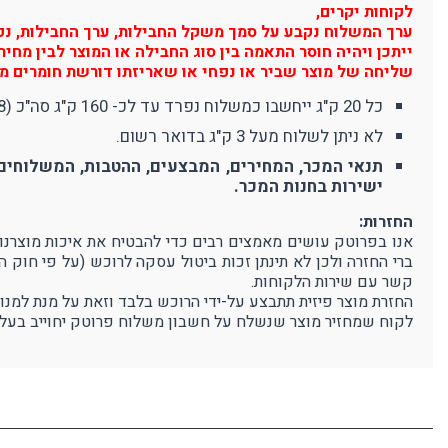
לקוחות יקרים,
ערך המשלוח נקבע על סמך משקל החבילות, ערך החבילות, נפח 
ייתכן ויהיה חוסר התאמה בין סוג החבילה או המוצר לבין מח
שליחה של מוצר שביר או נפחי או שאריזתו דורשת חומרים מי
כל 20 ק"ג ייחשבו כמשלוח נפרד עד לכ- 160 ק"ג סה"כ (8 משלוחים). משלוח מעל 160 ק"ג יחשב כ-10 משלוחים (380 ₪).
לא ניתן לשלוח מעל 3 ק"ג בדואר רשום.
תנאי המכר, המחירים, המבצעים, ההטבות, המשלוחים 
ישירות בחנות המכר.
החזרות:
ברי החזרה ולכן לא תינתן זכות ביטול עסקה לרוכש (על פי חוק 
קשר עם שירות הלקוחות.
החזרת מוצר פיזית תתבצע על-ידי הרוכש בלבד וזאת על מנת למנו
לקוח שמחזיר מוצר שנשלח על חשבון משלוח פרוטק יחוייב בעלו