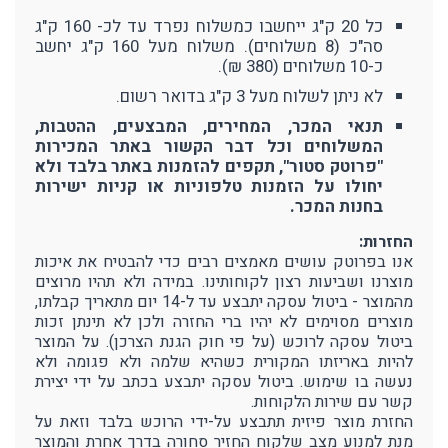
כל 20 ק"ג ייחשבו כמשלוח נפרד עד לכ- 160 ק"ג
סה"כ (8 משלוחים). משלוח מעל 160 ק"ג יחשב
כ-10 משלוחים (380 ₪).
לא ניתן לשלוח מעל 3 ק"ג בדואר רשום.
תנאי המכר, המחירים, המבצעים, ההטבות,
המשלוחים וכל דבר הקשור באתר המכירות
"פרוטק סטור", תקפים להזמנות באתר בלבד ולא
יחולו על הזמנות טלפוניות או קניות ישירות
בחנות המכר.
החזרות:
אנו בפרוטק עושים מאמצים רבים כדי להבטיח את איכות
מוצרנו ושביעות רצון לקוחותינו. במידה ולא תהיו מרוצים
מהמוצר - ביטול עסקה יתבצע עד ל-14 יום מתאריך קבלתו,
מוצרים מסוימים לא יהיו ברי החזרה ולכן לא תינתן זכות
ביטול עסקה לרוכש (על פי חוק הגנת הצרכן). על המוצר
להיות באריזתו המקורית כשהיא שלמה ולא פגומה ולא
נעשה בו שימוש. ביטול עסקה יתבצע בכתב על ידי יצירת
קשר עם שירות הלקוחות.
החזרת מוצר פיזית תתבצע על-ידי הרוכש בלבד וזאת על
מנת למנוע מצב שלקוח החזיר סחורה בדרך אחרת והמוצר