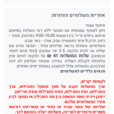
אחריות משלוחים והחזרות:
איסוף עצמי:
ניתן לאסוף עצמאית את המוצר ללא דמי משלוח בתיאום
מראש בימים א'-ה' בין השעות 9:00-16:00 בפרוטק סטור -
רחוב הדגן 9 אזור התעשייה עמק שרה - באר שבע.
משלוחים: משלוח בדואר שליחים מהיר - המוצר מגיע עם
שליח עד לבית הלקוח, 3-5 ימי עסקים (החל מיום לאחר
עלות המשלוח 41 ₪
ההזמנה).
על הלקוח להיות זמין
טלפונית לקבלת השליח. במידה ומספר הטלפון לא יהיה
זמין/נכון, המשלוח עלול להתעכב במספר ימים נוספים.
תנאים כלליים למשלוחים:
לקוחות יקרים,
ערך המשלוח נקבע על סמך משקל החבילות, ערך
החבילות, נפח החבילות, צורת החבילות וצורת אריזתן.
ייתכן ויהיה חוסר התאמה בין סוג החבילה או המוצר לבין
מחיר המשלוחים שלהם.
שליחה של מוצר שביר או נפחי או שאריזתו דורשת
חומרים מיוחדים לאריזה, משלוחו יעלה בהתאם לכך.