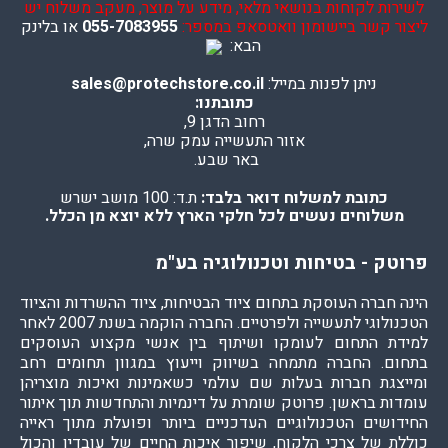
לשירות לקוחות בנושאי מלאי, מידע על מוצר, מעקב משלוח יש
ליצור קשר ביישומון וואטסאפ במספר:
055-7083955
או בלינק
הבא:
ניתן לפנות במייל:
sales@protechstore.co.il
כתובתנו:
רחוב הדגן 9,
אזור התעשייה עמק שרה,
באר שבע.
כתובת למשלוח דואר בלבד:
ת.ד: 100 מושב ישרש
משלוחים נעשים לכל חלקי הארץ ללא יוצא מן הכלל.
פרוטק - בטיחות וטכנולוגיה בע"מ
הינה חברה העוסקת בתחום ציוד הבטיחות, ציוד ההשרדות והציוד
הטכנולוגי לתעשייה ולפרטיים. החברה הוקמה בשנת 2007 לאחר
למידת התחום לעומקו ושיתוף בין אנשי מקצוע העוסקים
בתחום. החברה מתמחה בשיווק וייעוץ במגוון תחומים רחב
ומייצגת חברות בעלות שם עולמי כשאמינות ואיכות מוצריהן
עומדות בראשן. פרוטק שומרת על דינמיות והתחדשות תוך איתור
החידושים הטכנולוגיים העדכניים ביותר ופועלת מתוך ראייה
כוללת של צרכי הלקוח, שיפור איכות החיים של עובדיו והכול