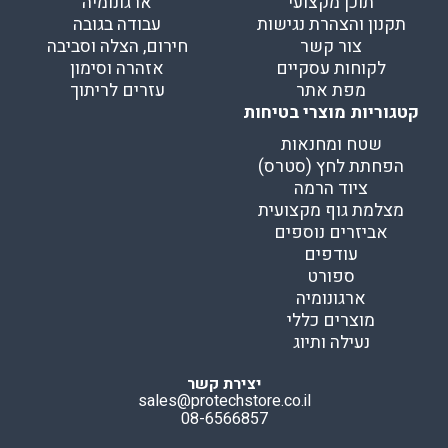
תוכן מקצועי
ארגונומיה
תקנון והצהרת נגישות
עבודה בגובה
צור קשר
חירום, הצלה וסביבה
לקוחות עסקיים
אזהרה וסימון
מפת אתר
עזרים לריתוך
קטגוריות מוצרי בטיחות
שטח ומחנאות
הפחתת לחץ (סטרס)
ציוד הרמה
מצלמת גוף מקצועית
אביזרים נוספים
עודפים
ספורט
ארגונומיה
מוצרים כללי
נעילה ותיוג
יצירת קשר
sales@protechstore.co.il
08-6566857