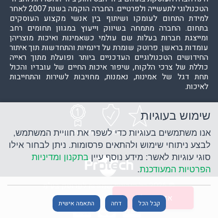
הטכנולוגי לתעשייה ולפרטיים. החברה הוקמה בשנת 2007 לאחר
למידת התחום לעומקו ושיתוף בין אנשי מקצוע העוסקים
בתחום. החברה מתמחה בשיווק וייעוץ במגוון תחומים רחב
ומייצגת חברות בעלות שם עולמי כשאמינות ואיכות מוצריהן
עומדות בראשן. פרוטק שומרת על דינמיות והתחדשות תוך איתור
החידושים הטכנולוגיים העדכניים ביותר ופועלת מתוך ראייה
כוללת של צרכי הלקוח, שיפור איכות החיים של עובדיו והכול
תחת דגל של אמינות, נאמנות, מחויבות לשירות והתחייבות
לאיכות.
שימוש בעוגיות
איכות
אמינות
מקצועיות
אנו משתמשים בעוגיות כדי לשפר את חוויית המשתמש,
לבצע ניתוחי שימוש ולהתאים פרסומות. ניתן לבחור אילו
סוגי עוגיות לאשר: מידע נוסף עיין
בתקנון ומדיניות
הפרטיות המעודכנת
.
© 2026 כל הזכויות שמורות לפרוטק בע"מ
אזל מהמלאי
קנייה מאובטחת
קבל הכל
דחה
התאמה אישית