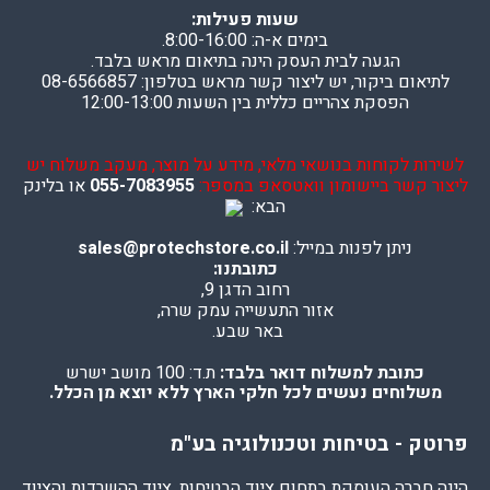
שעות פעילות:
בימים א-ה: 8:00-16:00.
הגעה לבית העסק הינה בתיאום מראש בלבד.
לתיאום ביקור, יש ליצור קשר מראש בטלפון: 08-6566857
הפסקת צהריים כללית בין השעות 12:00-13:00
לשירות לקוחות בנושאי מלאי, מידע על מוצר, מעקב משלוח יש
ליצור קשר ביישומון וואטסאפ במספר:
055-7083955
או בלינק
הבא:
ניתן לפנות במייל:
sales@protechstore.co.il
כתובתנו:
רחוב הדגן 9,
אזור התעשייה עמק שרה,
באר שבע.
כתובת למשלוח דואר בלבד:
ת.ד: 100 מושב ישרש
משלוחים נעשים לכל חלקי הארץ ללא יוצא מן הכלל.
פרוטק - בטיחות וטכנולוגיה בע"מ
הינה חברה העוסקת בתחום ציוד הבטיחות, ציוד ההשרדות והציוד