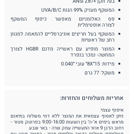
בעל תקן +ANSI Z87
המשקף מעניק 99% הגנת UVA/B/C
פס האלומניום מאפשר כיפוף המשקף
לצורה אופטימלית
המשקף בעל חריצים אוניברסליים להתאמה למגוון
רחב של ראשיות
המוצר מופיע עם ראשייה מדגם HGBR לצורך
המחשה- נמכר בנפרד
מידות: 8X"15" עובי "0.040
משקל: 77 גרם
אחריות משלוחים והחזרות:
איסוף עצמי:
ניתן לאסוף עצמאית את המוצר ללא דמי משלוח בתיאום
מראש בימים א'-ה' בין השעות 9:00-16:00 בפרוטק סטור -
רחוב הדגן 9 אזור התעשייה עמק שרה - באר שבע.