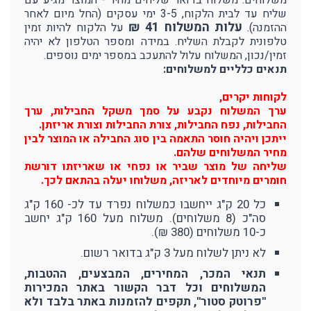
משלוחים: משלוח בדואר שליחים מהיר - המוצר מגיע עם
שליח עד לבית הלקוח, 3-5 ימי עסקים (החל מיום לאחר
עלות המשלוח 41 ₪
ההזמנה).
על הלקוח להיות זמין
טלפונית לקבלת השליח. במידה ומספר הטלפון לא יהיה
זמין/נכון, המשלוח עלול להתעכב במספר ימים נוספים.
תנאים כלליים למשלוחים:
לקוחות יקרים,
ערך המשלוח נקבע על סמך משקל החבילות, ערך
החבילות, נפח החבילות, צורת החבילות וצורת אריזתן.
ייתכן ויהיה חוסר התאמה בין סוג החבילה או המוצר לבין
מחיר המשלוחים שלהם.
שליחה של מוצר שביר או נפחי או שאריזתו דורשת
חומרים מיוחדים לאריזה, משלוחו יעלה בהתאם לכך.
כל 20 ק"ג ייחשבו כמשלוח נפרד עד לכ- 160 ק"ג
סה"כ (8 משלוחים). משלוח מעל 160 ק"ג יחשב
כ-10 משלוחים (380 ₪).
לא ניתן לשלוח מעל 3 ק"ג בדואר רשום.
תנאי המכר, המחירים, המבצעים, ההטבות,
המשלוחים וכל דבר הקשור באתר המכירות
"פרוטק סטור", תקפים להזמנות באתר בלבד ולא