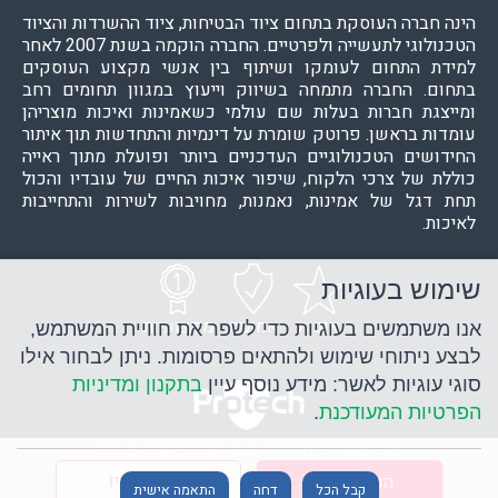
הינה חברה העוסקת בתחום ציוד הבטיחות, ציוד ההשרדות והציוד
הטכנולוגי לתעשייה ולפרטיים. החברה הוקמה בשנת 2007 לאחר
למידת התחום לעומקו ושיתוף בין אנשי מקצוע העוסקים
בתחום. החברה מתמחה בשיווק וייעוץ במגוון תחומים רחב
ומייצגת חברות בעלות שם עולמי כשאמינות ואיכות מוצריהן
עומדות בראשן. פרוטק שומרת על דינמיות והתחדשות תוך איתור
החידושים הטכנולוגיים העדכניים ביותר ופועלת מתוך ראייה
כוללת של צרכי הלקוח, שיפור איכות החיים של עובדיו והכול
תחת דגל של אמינות, נאמנות, מחויבות לשירות והתחייבות
לאיכות.
שימוש בעוגיות
איכות
אמינות
מקצועיות
אנו משתמשים בעוגיות כדי לשפר את חוויית המשתמש,
לבצע ניתוחי שימוש ולהתאים פרסומות. ניתן לבחור אילו
סוגי עוגיות לאשר: מידע נוסף עיין
בתקנון ומדיניות
הפרטיות המעודכנת
.
© 2026 כל הזכויות שמורות לפרוטק בע"מ
קנייה מאובטחת
קנה עכשיו
הוסף לעגלה
קבל הכל
דחה
התאמה אישית