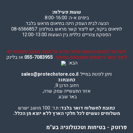
שעות פעילות:
בימים א-ה: 8:00-16:00.
הגעה לבית העסק הינה בתיאום מראש בלבד.
לתיאום ביקור, יש ליצור קשר מראש בטלפון: 08-6566857
הפסקת צהריים כללית בין השעות 12:00-13:00
לשירות לקוחות בנושאי מלאי, מידע על מוצר, מעקב משלוח יש
ליצור קשר ביישומון וואטסאפ במספר:
055-7083955
או בלינק
הבא:
ניתן לפנות במייל:
sales@protechstore.co.il
כתובתנו:
רחוב הדגן 9,
אזור התעשייה עמק שרה,
באר שבע.
כתובת למשלוח דואר בלבד:
ת.ד: 100 מושב ישרש
משלוחים נעשים לכל חלקי הארץ ללא יוצא מן הכלל.
פרוטק - בטיחות וטכנולוגיה בע"מ