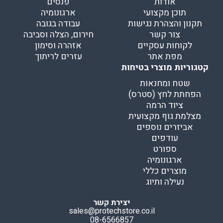
אודות
פנסים
תוכן מקצועי
ארגונומיה
תקנון והצהרת נגישות
עבודה בגובה
צור קשר
חירום, הצלה וסביבה
לקוחות עסקיים
אזהרה וסימון
מפת אתר
עזרים לריתוך
קטגוריות מוצרי בטיחות
שטח ומחנאות
הפחתת לחץ (סטרס)
ציוד הרמה
מצלמת גוף מקצועית
אביזרים נוספים
עודפים
ספורט
ארגונומיה
מוצרים כללי
נעילה ותיוג
יצירת קשר
sales@protechstore.co.il
08-6566857