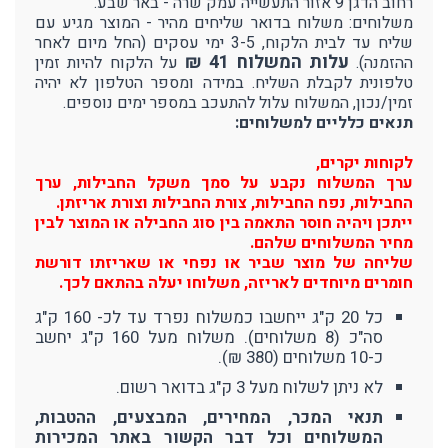
רחוב הדגן 9 אזור התעשייה עמק שרה - באר שבע.
משלוחים: משלוח בדואר שליחים מהיר - המוצר מגיע עם
שליח עד לבית הלקוח, 3-5 ימי עסקים (החל מיום לאחר
עלות המשלוח 41 ₪
ההזמנה).
על הלקוח להיות זמין
טלפונית לקבלת השליח. במידה ומספר הטלפון לא יהיה
זמין/נכון, המשלוח עלול להתעכב במספר ימים נוספים.
תנאים כלליים למשלוחים:
לקוחות יקרים,
ערך המשלוח נקבע על סמך משקל החבילות, ערך
החבילות, נפח החבילות, צורת החבילות וצורת אריזתן.
ייתכן ויהיה חוסר התאמה בין סוג החבילה או המוצר לבין
מחיר המשלוחים שלהם.
שליחה של מוצר שביר או נפחי או שאריזתו דורשת
חומרים מיוחדים לאריזה, משלוחו יעלה בהתאם לכך.
כל 20 ק"ג ייחשבו כמשלוח נפרד עד לכ- 160 ק"ג
סה"כ (8 משלוחים). משלוח מעל 160 ק"ג יחשב
כ-10 משלוחים (380 ₪).
לא ניתן לשלוח מעל 3 ק"ג בדואר רשום.
תנאי המכר, המחירים, המבצעים, ההטבות,
המשלוחים וכל דבר הקשור באתר המכירות