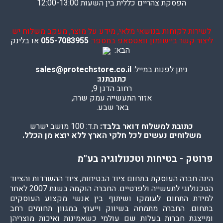
הפסקת צהריים כללית בין השעות 12:00-13:00
לשירות לקוחות בנושאי מלאי, מידע על מוצר, מעקב משלוח יש
ליצור קשר ביישומון וואטסאפ במספר:
055-7083955
או בלינק
הבא:
ניתן לפנות במייל:
sales@protechstore.co.il
כתובתנו:
רחוב הדגן 9,
אזור התעשייה עמק שרה,
באר שבע.
כתובת למשלוח דואר בלבד:
ת.ד: 100 מושב ישרש
משלוחים נעשים לכל חלקי הארץ ללא יוצא מן הכלל.
פרוטק - בטיחות וטכנולוגיה בע"מ
הינה חברה העוסקת בתחום ציוד הבטיחות, ציוד ההשרדות והציוד
הטכנולוגי לתעשייה ולפרטיים. החברה הוקמה בשנת 2007 לאחר
למידת התחום לעומקו ושיתוף בין אנשי מקצוע העוסקים
בתחום. החברה מתמחה בשיווק וייעוץ במגוון תחומים רחב
ומייצגת חברות בעלות שם עולמי כשאמינות ואיכות מוצריהן