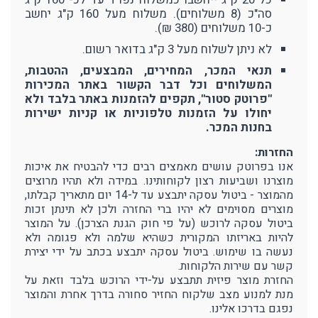
סה"כ (8 משלוחים). משלוח מעל 160 ק"ג יחשב
כ-10 משלוחים (380 ₪).
לא ניתן לשלוח מעל 3 ק"ג בדואר רשום.
תנאי המכר, המחירים, המבצעים, ההטבות,
המשלוחים וכל דבר הקשור באתר המכירות
"פרוטק סטור", תקפים להזמנות באתר בלבד ולא
יחולו על הזמנות טלפוניות או קניות ישירות
בחנות המכר.
החזרות:
אנו בפרוטק עושים מאמצים רבים כדי להבטיח את איכות
מוצרנו ושביעות רצון לקוחותינו. במידה ולא תהיו מרוצים
מהמוצר - ביטול עסקה יתבצע עד ל-14 יום מתאריך קבלתו,
מוצרים מסוימים לא יהיו ברי החזרה ולכן לא תינתן זכות
ביטול עסקה לרוכש (על פי חוק הגנת הצרכן). על המוצר
להיות באריזתו המקורית כשהיא שלמה ולא פגומה ולא
נעשה בו שימוש. ביטול עסקה יתבצע בכתב על ידי יצירת
קשר עם שירות הלקוחות.
החזרת מוצר פיזית תתבצע על-ידי הרוכש בלבד וזאת על
מנת למנוע מצב שלקוח החזיר סחורה בדרך אחרת והמוצר
נפגם בדרכו אלינו.