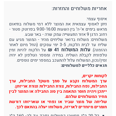
אחריות משלוחים והחזרות:
איסוף עצמי:
ניתן לאסוף עצמאית את המוצר ללא דמי משלוח בתיאום
מראש בימים א'-ה' בין השעות 9:00-16:00 בפרוטק סטור -
רחוב הדגן 9 אזור התעשייה עמק שרה - באר שבע.
משלוחים: משלוח בדואר שליחים מהיר - המוצר מגיע עם
שליח עד לבית הלקוח, 3-5 ימי עסקים (החל מיום לאחר
עלות המשלוח 41 ₪
ההזמנה).
על הלקוח להיות זמין
טלפונית לקבלת השליח. במידה ומספר הטלפון לא יהיה
זמין/נכון, המשלוח עלול להתעכב במספר ימים נוספים.
תנאים כלליים למשלוחים:
לקוחות יקרים,
ערך המשלוח נקבע על סמך משקל החבילות, ערך
החבילות, נפח החבילות, צורת החבילות וצורת אריזתן.
ייתכן ויהיה חוסר התאמה בין סוג החבילה או המוצר לבין
מחיר המשלוחים שלהם.
שליחה של מוצר שביר או נפחי או שאריזתו דורשת
חומרים מיוחדים לאריזה, משלוחו יעלה בהתאם לכך.
כל 20 ק"ג ייחשבו כמשלוח נפרד עד לכ- 160 ק"ג