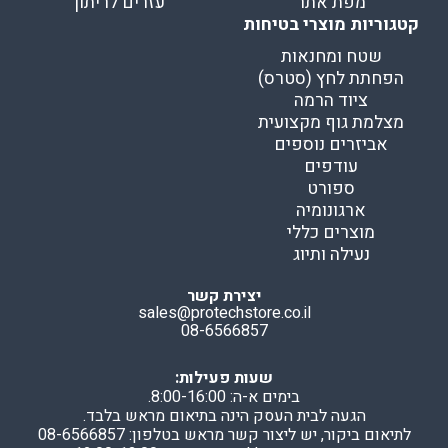
מפת אתר
עזרים לריתוך
קטגוריות מוצרי בטיחות
שטח ומחנאות
הפחתת לחץ (סטרס)
ציוד הרמה
מצלמת גוף מקצועית
אביזרים נוספים
עודפים
ספורט
ארגונומיה
מוצרים כללי
נעילה ותיוג
יצירת קשר
sales@protechstore.co.il
08-6566857
שעות פעילות:
בימים א-ה: 8:00-16:00.
הגעה לבית העסק הינה בתיאום מראש בלבד.
לתיאום ביקור, יש ליצור קשר מראש בטלפון: 08-6566857