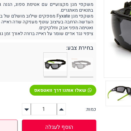
משקפי מגן מקצועיים עם אטימת ספוג, הגנה גבו
בתנאים מאתגרים.
משקפי מגן Fyxate מספקים שילוב מושלם של בטיחות, נוחות ואטימה.
העדשה הרחבה בעיצוב עוטף מעניקה שדה ראייה מ
ואטימה מפני אבק וחלקיקים.
ירום, הצלה וסביבה
אזהרה וסימון
ציפוי נגד אדים שומר על ראייה ברורה לאורך זמן ג
פיגת שמנים ונוזלים שונים
קונוסים ותחימה
טיפה וחיטוי בחירום
האטה בטיחותית
בחירת צבע:
רונות אחסון
בטיחות לכבישים
צלה אביזרים נלווים
פורפרות זוהרות
יקי הצלה בחירום
יוד רפואי / עזרה ראשונה
פחתת לחץ (סטרס)
ציוד הרמה
שאלו אותנו דרך וואטסאפ
ירור והצללה
מעלונים
כמות:
הוסף לעגלה