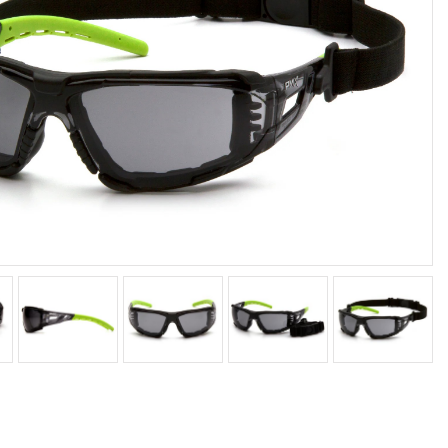
כבאות וחילוץ
סרטים נגד החלקה
סינרים מקצועיים
ארונות ומאצרות
ארגונומיה
עבודה בגובה
ח
חגורות גב
ריתמות
ס
תומכי גפיים עליונים
ערכות עיגון
ש
תומכי גפיים תחתונים
חבלי עבודה
א
מגני ברכיים
ערכות מלאות לעבודה
ה
ציוד עזר נלווה לעבודה בגובה
ש
חלל מוקף
ת
בולמי נפילה
צ
עזרים לריתוך
שטח ומחנאות
ה
משקפי ריתוך / אוטוגן
הסקה וחימום
ק
כפפות ריתוך וחום
משקפי ירי טקטיים
בגדי ריתוך ועזרים נוספים
פנסי שטח
מסיכות ריתוך / אוטוגן
משקפי שטח וטיולים
משפקי מגן תקן בליסטי MIL-PRF 32432
תיקים