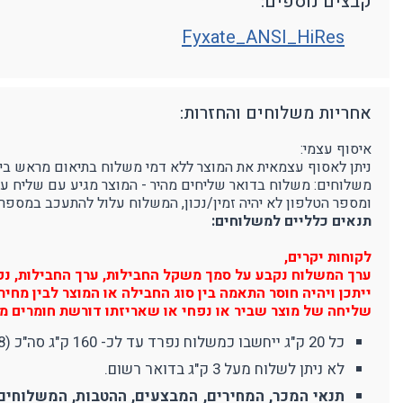
קבצים נוספים:
Fyxate_ANSI_HiRes
אחריות משלוחים והחזרות:
איסוף עצמי:
ניתן לאסוף עצמאית את המוצר ללא דמי משלוח בתיאום מראש בימים א'-ה' בין השעות 9:00-16:00 בפרוטק סטור - רחוב הדג
משלוחים: משלוח בדואר שליחים מהיר - המוצר מגיע עם שליח עד לבית הלקוח, 3-5 ימי עסקים (הח
ומספר הטלפון לא יהיה זמין/נכון, המשלוח עלול להתעכב במספר 
תנאים כלליים למשלוחים:
לקוחות יקרים,
ערך המשלוח נקבע על סמך משקל החבילות, ערך החבילות, נפח 
ייתכן ויהיה חוסר התאמה בין סוג החבילה או המוצר לבין מח
שליחה של מוצר שביר או נפחי או שאריזתו דורשת חומרים מי
כל 20 ק"ג ייחשבו כמשלוח נפרד עד לכ- 160 ק"ג סה"כ (8 משלוחים). משלוח מעל 160 ק"ג יחשב כ-10 משלוחים (380 ₪).
לא ניתן לשלוח מעל 3 ק"ג בדואר רשום.
תנאי המכר, המחירים, המבצעים, ההטבות, המשלוחים 