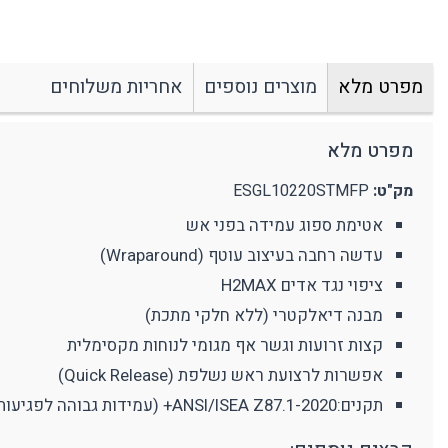
מצלמת גוף מקצועית
אביזרים נוספים
ע
מחזיקי מפתחות
פלאיירים וסכינים
מפרט מלא
מוצרים נוספים
אחריות משלוחים
ארגונומיה
מוצרים כללי
נ
תמיכה בגב
מ
מפרט מלא
מק"ט:
ESGL10220STMFP
אטימת ספוג עמידה בפני אש
עדשה רחבה בעיצוב עוטף (Wraparound)
ציפוי נגד אדים H2MAX
מבנה דיאלקטרי (ללא חלקי מתכת)
קצות זרועות וגשר אף מגומי לנוחות מקסימלית
אפשרות לרצועת ראש נשלפת (Quick Release)
תקנים:ANSI/ISEA Z87.1-2020+ (עמידות גבוהה לפגיעות) CE / UKCA EN 166