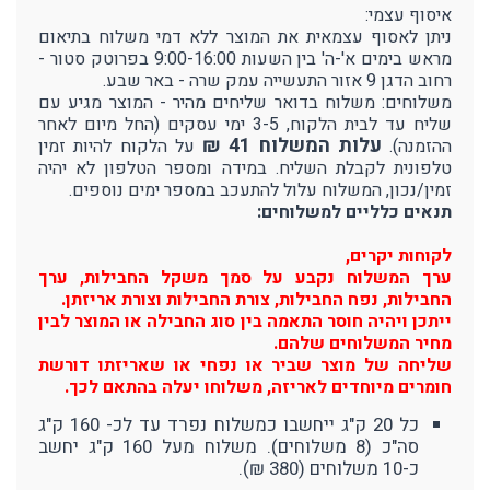
איסוף עצמי:
ניתן לאסוף עצמאית את המוצר ללא דמי משלוח בתיאום
מראש בימים א'-ה' בין השעות 9:00-16:00 בפרוטק סטור -
רחוב הדגן 9 אזור התעשייה עמק שרה - באר שבע.
משלוחים: משלוח בדואר שליחים מהיר - המוצר מגיע עם
שליח עד לבית הלקוח, 3-5 ימי עסקים (החל מיום לאחר
עלות המשלוח 41 ₪
ההזמנה).
על הלקוח להיות זמין
טלפונית לקבלת השליח. במידה ומספר הטלפון לא יהיה
זמין/נכון, המשלוח עלול להתעכב במספר ימים נוספים.
תנאים כלליים למשלוחים:
לקוחות יקרים,
ערך המשלוח נקבע על סמך משקל החבילות, ערך
החבילות, נפח החבילות, צורת החבילות וצורת אריזתן.
ייתכן ויהיה חוסר התאמה בין סוג החבילה או המוצר לבין
מחיר המשלוחים שלהם.
שליחה של מוצר שביר או נפחי או שאריזתו דורשת
חומרים מיוחדים לאריזה, משלוחו יעלה בהתאם לכך.
כל 20 ק"ג ייחשבו כמשלוח נפרד עד לכ- 160 ק"ג
סה"כ (8 משלוחים). משלוח מעל 160 ק"ג יחשב
כ-10 משלוחים (380 ₪).