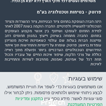
משלוחים נעשים לכל חלקי הארץ ללא יוצא מן הכלל.
פרוטק - בטיחות וטכנולוגיה בע"מ
הינה חברה העוסקת בתחום ציוד הבטיחות, ציוד ההשרדות והציוד
הטכנולוגי לתעשייה ולפרטיים. החברה הוקמה בשנת 2007 לאחר
למידת התחום לעומקו ושיתוף בין אנשי מקצוע העוסקים
בתחום. החברה מתמחה בשיווק וייעוץ במגוון תחומים רחב
ומייצגת חברות בעלות שם עולמי כשאמינות ואיכות מוצריהן
עומדות בראשן. פרוטק שומרת על דינמיות והתחדשות תוך איתור
החידושים הטכנולוגיים העדכניים ביותר ופועלת מתוך ראייה
כוללת של צרכי הלקוח, שיפור איכות החיים של עובדיו והכול
תחת דגל של אמינות, נאמנות, מחויבות לשירות והתחייבות
לאיכות.
שימוש בעוגיות
איכות
אמינות
מקצועיות
אנו משתמשים בעוגיות כדי לשפר את חוויית המשתמש,
לבצע ניתוחי שימוש ולהתאים פרסומות. ניתן לבחור אילו
סוגי עוגיות לאשר: מידע נוסף עיין
בתקנון ומדיניות
הפרטיות המעודכנת
.