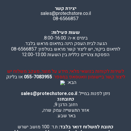
יצירת קשר
sales@protechstore.co.il
08-6566857
שעות פעילות:
בימים א-ה: 8:00-16:00.
הגעה לבית העסק הינה בתיאום מראש בלבד.
לתיאום ביקור, יש ליצור קשר מראש בטלפון: 08-6566857
הפסקת צהריים כללית בין השעות 12:00-13:00
לשירות לקוחות בנושאי מלאי, מידע על מוצר, מעקב משלוח יש
ליצור קשר ביישומון וואטסאפ במספר:
055-7083955
או בלינק
הבא:
ניתן לפנות במייל:
sales@protechstore.co.il
כתובתנו:
רחוב הדגן 9,
אזור התעשייה עמק שרה,
באר שבע.
כתובת למשלוח דואר בלבד:
ת.ד: 100 מושב ישרש