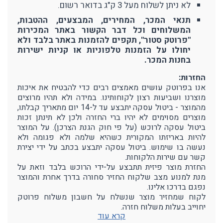
לא ניתן לשלוח מעל 3 ק"ג בדואר רשום.
תנאי המכר, המחירים, המבצעים, ההטבות,
המשלוחים וכל דבר הקשור באתר המכירות
"פרוטק סטור", תקפים להזמנות באתר בלבד ולא
יחולו על הזמנות טלפוניות או קניות ישירות
בחנות המכר.
החזרות:
אנו בפרוטק עושים מאמצים רבים כדי להבטיח את איכות
מוצרנו ושביעות רצון לקוחותינו. במידה ולא תהיו מרוצים
מהמוצר - ביטול עסקה יתבצע עד ל-14 יום מתאריך קבלתו,
מוצרים מסוימים לא יהיו ברי החזרה ולכן לא תינתן זכות
ביטול עסקה לרוכש (על פי חוק הגנת הצרכן). על המוצר
להיות באריזתו המקורית כשהיא שלמה ולא פגומה ולא
נעשה בו שימוש. ביטול עסקה יתבצע בכתב על ידי יצירת
קשר עם שירות הלקוחות.
החזרת מוצר פיזית תתבצע על-ידי הרוכש בלבד וזאת על
מנת למנוע מצב שלקוח החזיר סחורה בדרך אחרת והמוצר
נפגם בדרכו אלינו.
לקוח שמחזיר מוצר שנשלח על חשבון משלוח פרוטק
יחוייב בעלות משלוח חזרה.
קרא עוד