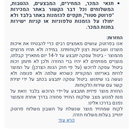
תנאי המכר, המחירים, המבצעים, ההטבות,
המשלוחים וכל דבר הקשור באתר המכירות
"פרוטק סטור", תקפים להזמנות באתר בלבד ולא
יחולו על הזמנות טלפוניות או קניות ישירות
בחנות המכר.
החזרות:
אנו בפרוטק עושים מאמצים רבים כדי להבטיח את איכות
מוצרנו ושביעות רצון לקוחותינו. במידה ולא תהיו מרוצים
מהמוצר - ביטול עסקה יתבצע עד ל-14 יום מתאריך קבלתו,
מוצרים מסוימים לא יהיו ברי החזרה ולכן לא תינתן זכות
ביטול עסקה לרוכש (על פי חוק הגנת הצרכן). על המוצר
להיות באריזתו המקורית כשהיא שלמה ולא פגומה ולא
נעשה בו שימוש. ביטול עסקה יתבצע בכתב על ידי יצירת
קשר עם שירות הלקוחות.
החזרת מוצר פיזית תתבצע על-ידי הרוכש בלבד וזאת על
מנת למנוע מצב שלקוח החזיר סחורה בדרך אחרת והמוצר
נפגם בדרכו אלינו.
לקוח שמחזיר מוצר שנשלח על חשבון משלוח פרוטק
יחוייב בעלות משלוח חזרה.
קרא עוד