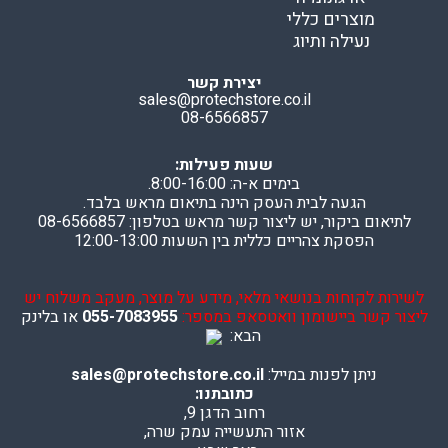
מוצרים כללי
נעילה ותיוג
יצירת קשר
sales@protechstore.co.il
08-6566857
שעות פעילות:
בימים א-ה: 8:00-16:00.
הגעה לבית העסק הינה בתיאום מראש בלבד.
לתיאום ביקור, יש ליצור קשר מראש בטלפון: 08-6566857
הפסקת צהריים כללית בין השעות 12:00-13:00
לשירות לקוחות בנושאי מלאי, מידע על מוצר, מעקב משלוח יש
ליצור קשר ביישומון וואטסאפ במספר:
055-7083955
או בלינק
הבא:
ניתן לפנות במייל:
sales@protechstore.co.il
כתובתנו:
רחוב הדגן 9,
אזור התעשייה עמק שרה,