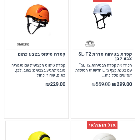
קסדת בטיחות סדרת SL-T2
קסדת טיפוס בצבע כתום
צבע לבן
הכירו את קסדת הבטיחות SL T2™
קסדת טיפוס מקצועית עם סנטריה
עם בטנת קצף EPS חדשנית הסופגת
מובניתמגיע בצבעים: צהוב, לבן,
זעזועים מכל כיוו...
כתום, שחור, כחול
₪229.00
₪559.00
₪299.00
אזל מהמלאי