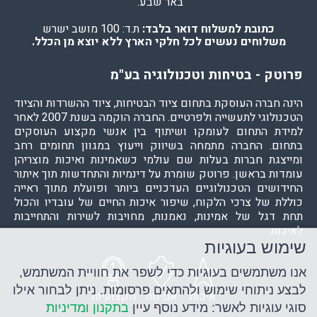
באר שבע.
כתובת למשלוח דואר בלבד:
ת.ד: 100 מושב ישרש
משלוחים נעשים לכל חלקי הארץ ללא יוצא מן הכלל.
פרוטק - בטיחות וטכנולוגיה בע"מ
הינה חברה העוסקת בתחום ציוד הבטיחות, ציוד ההשרדות והציוד
הטכנולוגי לתעשייה ולפרטיים. החברה הוקמה בשנת 2007 לאחר
למידת התחום לעומקו ושיתוף בין אנשי מקצוע העוסקים
בתחום. החברה מתמחה בשיווק וייעוץ במגוון תחומים רחב
ומייצגת חברות בעלות שם עולמי כשאמינות ואיכות מוצריהן
עומדות בראשן. פרוטק שומרת על דינמיות והתחדשות תוך איתור
החידושים הטכנולוגיים העדכניים ביותר ופועלת מתוך ראייה
כוללת של צרכי הלקוח, שיפור איכות החיים של עובדיו והכול
תחת דגל של אמינות, נאמנות, מחויבות לשירות והתחייבות
לאיכות.
שימוש בעוגיות
אנו משתמשים בעוגיות כדי לשפר את חוויית המשתמש,
לבצע ניתוחי שימוש ולהתאים פרסומות. ניתן לבחור אילו
איכות
אמינות
מקצועיות
סוגי עוגיות לאשר: מידע נוסף עיין
בתקנון ומדיניות