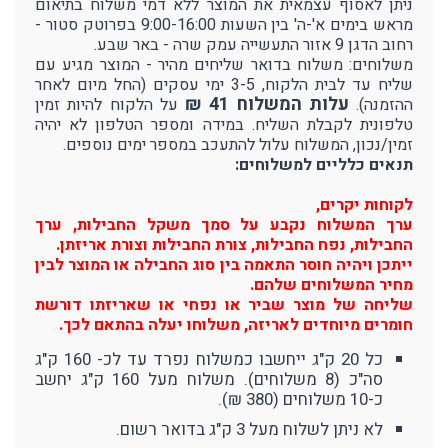
ניתן לאסוף עצמאית את המוצר ללא דמי משלוח בתיאום
מראש בימים א'-ה' בין השעות 9:00-16:00 בפרוטק סטור -
רחוב הדגן 9 אזור התעשייה עמק שרה - באר שבע.
משלוחים: משלוח בדואר שליחים מהיר - המוצר מגיע עם
שליח עד לבית הלקוח, 3-5 ימי עסקים (החל מיום לאחר
עלות המשלוח 41 ₪
ההזמנה).
על הלקוח להיות זמין
טלפונית לקבלת השליח. במידה ומספר הטלפון לא יהיה
זמין/נכון, המשלוח עלול להתעכב במספר ימים נוספים.
תנאים כלליים למשלוחים:
לקוחות יקרים,
ערך המשלוח נקבע על סמך משקל החבילות, ערך
החבילות, נפח החבילות, צורת החבילות וצורת אריזתן.
ייתכן ויהיה חוסר התאמה בין סוג החבילה או המוצר לבין
מחיר המשלוחים שלהם.
שליחה של מוצר שביר או נפחי או שאריזתו דורשת
חומרים מיוחדים לאריזה, משלוחו יעלה בהתאם לכך.
כל 20 ק"ג ייחשבו כמשלוח נפרד עד לכ- 160 ק"ג
סה"כ (8 משלוחים). משלוח מעל 160 ק"ג יחשב
כ-10 משלוחים (380 ₪).
לא ניתן לשלוח מעל 3 ק"ג בדואר רשום.