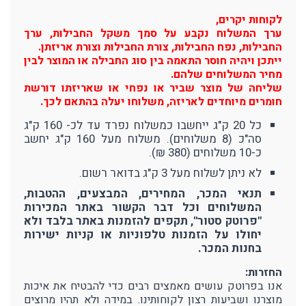
לקוחות יקרים,
ערך המשלוח נקבע על סמך משקל החבילות, ערך
החבילות, נפח החבילות, צורת החבילות וצורת אריזתן.
ייתכן ויהיה חוסר התאמה בין סוג החבילה או המוצר לבין
מחיר המשלוחים שלהם.
שליחה של מוצר שביר או נפחי או שאריזתו דורשת
חומרים מיוחדים לאריזה, משלוחו יעלה בהתאם לכך.
כל 20 ק"ג ייחשבו כמשלוח נפרד עד לכ- 160 ק"ג
סה"כ (8 משלוחים). משלוח מעל 160 ק"ג יחשב
כ-10 משלוחים (380 ₪).
לא ניתן לשלוח מעל 3 ק"ג בדואר רשום.
תנאי המכר, המחירים, המבצעים, ההטבות,
המשלוחים וכל דבר הקשור באתר המכירות
"פרוטק סטור", תקפים להזמנות באתר בלבד ולא
יחולו על הזמנות טלפוניות או קניות ישירות
בחנות המכר.
החזרות:
אנו בפרוטק עושים מאמצים רבים כדי להבטיח את איכות
מוצרנו ושביעות רצון לקוחותינו. במידה ולא תהיו מרוצים