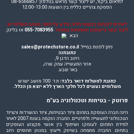
לתיאום ביקור, יש ליצור קשר מראש בטלפון: 08-6566857
הפסקת צהריים כללית בין השעות 12:00-13:00
לשירות לקוחות בנושאי מלאי, מידע על מוצר, מעקב משלוח יש
ליצור קשר ביישומון וואטסאפ במספר:
055-7083955
או בלינק
הבא:
ניתן לפנות במייל:
sales@protechstore.co.il
כתובתנו:
רחוב הדגן 9,
אזור התעשייה עמק שרה,
באר שבע.
כתובת למשלוח דואר בלבד:
ת.ד: 100 מושב ישרש
משלוחים נעשים לכל חלקי הארץ ללא יוצא מן הכלל.
פרוטק - בטיחות וטכנולוגיה בע"מ
הינה חברה העוסקת בתחום ציוד הבטיחות, ציוד ההשרדות והציוד
הטכנולוגי לתעשייה ולפרטיים. החברה הוקמה בשנת 2007 לאחר
למידת התחום לעומקו ושיתוף בין אנשי מקצוע העוסקים
בתחום. החברה מתמחה בשיווק וייעוץ במגוון תחומים רחב