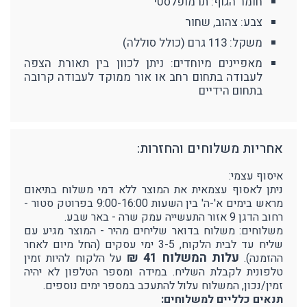
חומר הגוף: תרמופלסטי
צבע: צהוב, שחור
משקל: 113 גרם (כולל סוללה)
מאפיינים מיוחדים: ניתן לכוון בין תאורת הצפה
לעבודה בתחום רחב או אור ממוקד לעבודה קרובה
בתחום הידיים
אחריות משלוחים והחזרות:
איסוף עצמי:
ניתן לאסוף עצמאית את המוצר ללא דמי משלוח בתיאום
מראש בימים א'-ה' בין השעות 9:00-16:00 בפרוטק סטור -
רחוב הדגן 9 אזור התעשייה עמק שרה - באר שבע.
משלוחים: משלוח בדואר שליחים מהיר - המוצר מגיע עם
שליח עד לבית הלקוח, 3-5 ימי עסקים (החל מיום לאחר
עלות המשלוח 41 ₪
ההזמנה).
על הלקוח להיות זמין
טלפונית לקבלת השליח. במידה ומספר הטלפון לא יהיה
זמין/נכון, המשלוח עלול להתעכב במספר ימים נוספים.
תנאים כלליים למשלוחים: