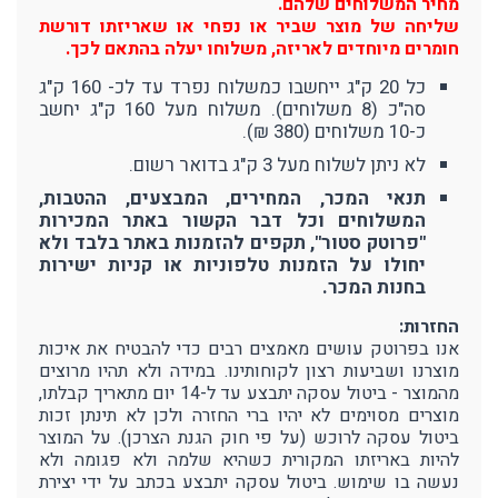
מחיר המשלוחים שלהם.
שליחה של מוצר שביר או נפחי או שאריזתו דורשת
חומרים מיוחדים לאריזה, משלוחו יעלה בהתאם לכך.
כל 20 ק"ג ייחשבו כמשלוח נפרד עד לכ- 160 ק"ג
סה"כ (8 משלוחים). משלוח מעל 160 ק"ג יחשב
כ-10 משלוחים (380 ₪).
לא ניתן לשלוח מעל 3 ק"ג בדואר רשום.
תנאי המכר, המחירים, המבצעים, ההטבות,
המשלוחים וכל דבר הקשור באתר המכירות
"פרוטק סטור", תקפים להזמנות באתר בלבד ולא
יחולו על הזמנות טלפוניות או קניות ישירות
בחנות המכר.
החזרות:
אנו בפרוטק עושים מאמצים רבים כדי להבטיח את איכות
מוצרנו ושביעות רצון לקוחותינו. במידה ולא תהיו מרוצים
מהמוצר - ביטול עסקה יתבצע עד ל-14 יום מתאריך קבלתו,
מוצרים מסוימים לא יהיו ברי החזרה ולכן לא תינתן זכות
ביטול עסקה לרוכש (על פי חוק הגנת הצרכן). על המוצר
להיות באריזתו המקורית כשהיא שלמה ולא פגומה ולא
נעשה בו שימוש. ביטול עסקה יתבצע בכתב על ידי יצירת