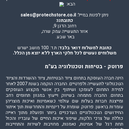
הבא:
ניתן לפנות במייל:
sales@protechstore.co.il
כתובתנו:
רחוב הדגן 9,
אזור התעשייה עמק שרה,
באר שבע.
כתובת למשלוח דואר בלבד:
ת.ד: 100 מושב ישרש
משלוחים נעשים לכל חלקי הארץ ללא יוצא מן הכלל.
פרוטק - בטיחות וטכנולוגיה בע"מ
הינה חברה העוסקת בתחום ציוד הבטיחות, ציוד ההשרדות והציוד
הטכנולוגי לתעשייה ולפרטיים. החברה הוקמה בשנת 2007 לאחר
למידת התחום לעומקו ושיתוף בין אנשי מקצוע העוסקים
בתחום. החברה מתמחה בשיווק וייעוץ במגוון תחומים רחב
ומייצגת חברות בעלות שם עולמי כשאמינות ואיכות מוצריהן
עומדות בראשן. פרוטק שומרת על דינמיות והתחדשות תוך איתור
החידושים הטכנולוגיים העדכניים ביותר ופועלת מתוך ראייה
כוללת של צרכי הלקוח, שיפור איכות החיים של עובדיו והכול
תחת דגל של אמינות, נאמנות, מחויבות לשירות והתחייבות