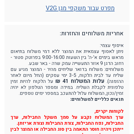
מפרט עבור משקפי מגן V2G
אחריות משלוחים והחזרות:
איסוף עצמי:
ניתן לאסוף עצמאית את המוצר ללא דמי משלוח בתיאום
מראש בימים א'-ה' בין השעות 9:00-16:00 בפרוטק סטור -
רחוב הדגן 9 אזור התעשייה עמק שרה - באר שבע.
משלוחים: משלוח בדואר שליחים מהיר - המוצר מגיע עם
שליח עד לבית הלקוח, 3-5 ימי עסקים (החל מיום לאחר
עלות המשלוח 41 ₪
ההזמנה).
על הלקוח להיות זמין
טלפונית לקבלת השליח. במידה ומספר הטלפון לא יהיה
זמין/נכון, המשלוח עלול להתעכב במספר ימים נוספים.
תנאים כלליים למשלוחים:
לקוחות יקרים,
ערך המשלוח נקבע על סמך משקל החבילות, ערך
החבילות, נפח החבילות, צורת החבילות וצורת אריזתן.
ייתכן ויהיה חוסר התאמה בין סוג החבילה או המוצר לבין