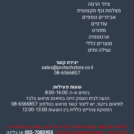
ציוד הרמה
מצלמת גוף מקצועית
אביזרים נוספים
עודפים
ספורט
ארגונומיה
מוצרים כללי
נעילה ותיוג
יצירת קשר
sales@protechstore.co.il
08-6566857
שעות פעילות:
בימים א-ה: 8:00-16:00.
הגעה לבית העסק הינה בתיאום מראש בלבד.
לתיאום ביקור, יש ליצור קשר מראש בטלפון: 08-6566857
הפסקת צהריים כללית בין השעות 12:00-13:00
לשירות לקוחות בנושאי מלאי, מידע על מוצר, מעקב משלוח יש
ליצור קשר ביישומון וואטסאפ במספר:
055-7083955
או בלינק