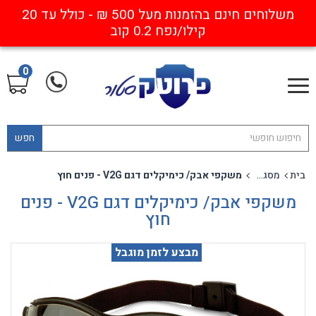
משלוחים חינם בהזמנות מעל 500 ₪ - כולל עד 20
קילו/נפח 0.2 קוב
0
חפש
בית
מסגרות אבק עם התקן אופטי
משקפי אבק/ כימיקלים דגם V2G - פנים חוץ
משקפי אבק/ כימיקלים דגם V2G - פנים
חוץ
מבצע לזמן מוגבל