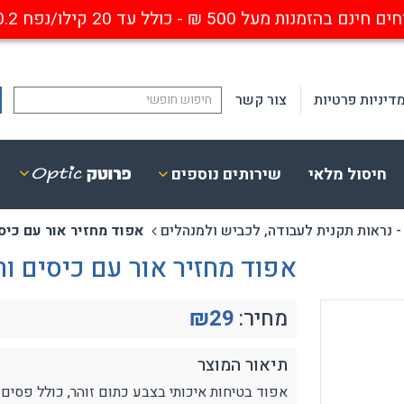
ם בהזמנות מעל 500 ₪ - כולל עד 20 קילו/נפח 0.2 קוב
דיניות פרטיות
צור קשר
חיסול מלאי
שירותים נוספים
- נראות תקנית לעבודה, לכביש ולמנהלים
אפוד מחזיר אור עם כיסי
ופטיקה
פנסים
ביזרים נלווים
נישאים נטענים
אפוד מחזיר אור עם כיסים ור
סגרות מגן אופטיות
פנסי ראש / קסדה
ריאה חד / דו מוקדי
פנסי פרו-פולימר
מחיר:
29
₪
סגרות אבק עם התקן אופטי
מחנאות
ייחודיים
פנסי יד
תיאור המוצר
אבטחה ותעשייה
פנסים לנשק
אפוד בטיחות איכותי בצבע כתום זוהר, כולל פסים רפלקטיביים ר