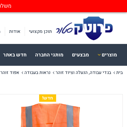
משלוחים חינ
תוכן מקצועי
אודות
מ
מוצרים
מבצעים
מותגי החברה
חדש באתר
בית
בגדי עבודה, הנעלה וציוד זוהר
נראות בעבודה
אפוד זוהר 
ציוד בטיחות
הלבשה
א
הגנת עיניים
בגדי עבודה
א
הגנת שמיעה
כובעים וכיסויי ראש
מ
הגנת פנים וראש
חד פעמי ומתכלה
ק
חדש!
הגנת נשימה
נראות בעבודה
מ
הגנת לייזר
הנעלה
הגנת ידיים
CERVA
בטיחות בחשמל
הגנה מקרינה