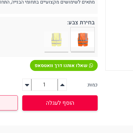
מתאים לשימושים מקצועיים בתחומי הבנייה, התחזו
בחירת צבע:
ירום, הצלה וסביבה
אזהרה וסימון
פיגת שמנים ונוזלים שונים
קונוסים ותחימה
טיפה וחיטוי בחירום
האטה בטיחותית
רונות אחסון
בטיחות לכבישים
צלה אביזרים נלווים
שאלו אותנו דרך וואטסאפ
פורפרות זוהרות
יקי הצלה בחירום
יוד רפואי / עזרה ראשונה
כמות:
פחתת לחץ (סטרס)
ציוד הרמה
ירור והצללה
מעלונים
הוסף לעגלה