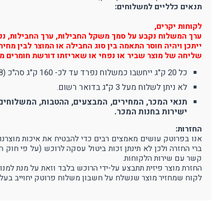
תנאים כלליים למשלוחים:
לקוחות יקרים,
ערך המשלוח נקבע על סמך משקל החבילות, ערך החבילות, נפח 
ייתכן ויהיה חוסר התאמה בין סוג החבילה או המוצר לבין מח
שליחה של מוצר שביר או נפחי או שאריזתו דורשת חומרים מי
כל 20 ק"ג ייחשבו כמשלוח נפרד עד לכ- 160 ק"ג סה"כ (8 משלוחים). משלוח מעל 160 ק"ג יחשב כ-10 משלוחים (380 ₪).
לא ניתן לשלוח מעל 3 ק"ג בדואר רשום.
תנאי המכר, המחירים, המבצעים, ההטבות, המשלוחים 
ישירות בחנות המכר.
החזרות:
ברי החזרה ולכן לא תינתן זכות ביטול עסקה לרוכש (על פי חוק 
קשר עם שירות הלקוחות.
החזרת מוצר פיזית תתבצע על-ידי הרוכש בלבד וזאת על מנת למנו
לקוח שמחזיר מוצר שנשלח על חשבון משלוח פרוטק יחוייב בעלו