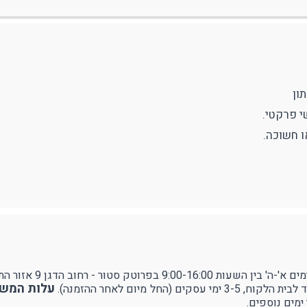
ודפים
ספורט
RUDY PROJECT
עילה ותיוג
ון
נעולים
ו חשוכה.
ן 9 אזור התעשייה עמק שרה - באר שבע.
עלות המשלוח 
ל מיום לאחר ההזמנה).
ימים נוספים.