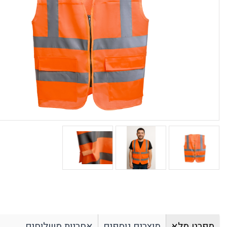
כבאות וחילוץ
סרטים נגד החלקה
סינרים מקצועיים
ארונות ומאצרות
ארגונומיה
עבודה בגובה
ח
חגורות גב
ריתמות
ס
תומכי גפיים עליונים
ערכות עיגון
ש
תומכי גפיים תחתונים
חבלי עבודה
א
מגני ברכיים
ערכות מלאות לעבודה
ה
ציוד עזר נלווה לעבודה בגובה
ש
חלל מוקף
ת
בולמי נפילה
צ
עזרים לריתוך
שטח ומחנאות
ה
משקפי ריתוך / אוטוגן
הסקה וחימום
ק
כפפות ריתוך וחום
משקפי ירי טקטיים
בגדי ריתוך ועזרים נוספים
פנסי שטח
מסיכות ריתוך / אוטוגן
משקפי שטח וטיולים
משפקי מגן תקן בליסטי MIL-PRF 32432
תיקים
מפרט מלא
מוצרים נוספים
אחריות משלוחים