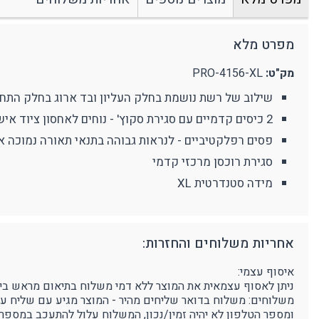
מצלמת גוף מקצועית
אביזרים נוספים
ע
מחזיקי מפתחות
מפרט מלא
פלאיירים וסכינים
מק"ט:
PRO-4156-XL
ארגונומיה
מוצרים כללי
נ
שילוב של רשת נושמת בחלק העליון ובד ארוג בחלק התחת
תמיכה בגב
מ
2 כיסים קדמיים עם סגירת סקוץ' - נוחים לאחסון ציוד אישי פרקטי.
פסים רפלקטיביים - לנראות גבוהה בתנאי תאורה נמוכה א
סגירת רוכסן מרכזי קדמי
מידה סטנדרטית XL
אחריות משלוחים והחזרות:
איסוף עצמי:
ניתן לאסוף עצמאית את המוצר ללא דמי משלוח בתיאום מראש בימים א'-ה' בין השעות 9:00-16:00 בפרוטק סטור - רחוב הדג
משלוחים: משלוח בדואר שליחים מהיר - המוצר מגיע עם שליח עד לבית הלקוח, 3-5 ימי עסקים (הח
ומספר הטלפון לא יהיה זמין/נכון, המשלוח עלול להתעכב במספר 