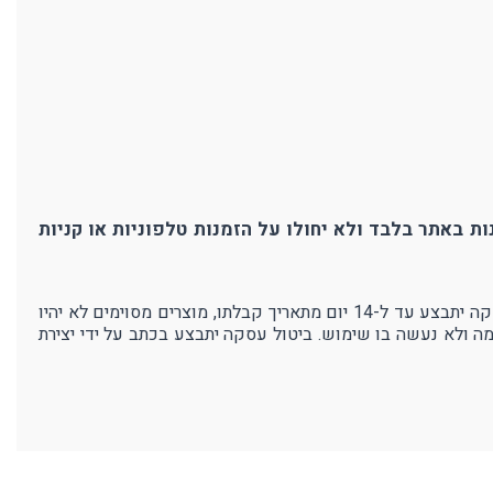
ת באתר בלבד ולא יחולו על הזמנות טלפוניות או קניות
אנו בפרוטק עושים מאמצים רבים כדי להבטיח את איכות מוצרנו ושביעות רצון לקוחותינו. במידה ולא תהיו מרוצים מהמוצר - ביטול עסקה יתבצע עד ל-14 יום מתאריך קבלתו, מוצרים מסוימים לא יהיו
מה ולא נעשה בו שימוש. ביטול עסקה יתבצע בכתב על ידי יצירת