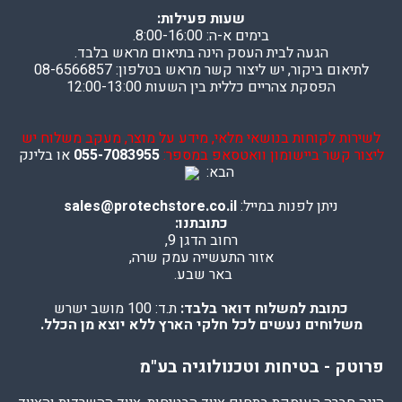
שעות פעילות:
בימים א-ה: 8:00-16:00.
הגעה לבית העסק הינה בתיאום מראש בלבד.
לתיאום ביקור, יש ליצור קשר מראש בטלפון: 08-6566857
הפסקת צהריים כללית בין השעות 12:00-13:00
לשירות לקוחות בנושאי מלאי, מידע על מוצר, מעקב משלוח יש
ליצור קשר ביישומון וואטסאפ במספר:
055-7083955
או בלינק
הבא:
ניתן לפנות במייל:
sales@protechstore.co.il
כתובתנו:
רחוב הדגן 9,
אזור התעשייה עמק שרה,
באר שבע.
כתובת למשלוח דואר בלבד:
ת.ד: 100 מושב ישרש
משלוחים נעשים לכל חלקי הארץ ללא יוצא מן הכלל.
פרוטק - בטיחות וטכנולוגיה בע"מ