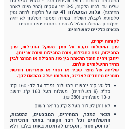
משלוחים: משלוח בדואר שליחים מהיר - המוצר מגיע עם
שליח עד לבית הלקוח, 3-5 ימי עסקים (החל מיום לאחר
עלות המשלוח 41 ₪
ההזמנה).
על הלקוח להיות זמין
טלפונית לקבלת השליח. במידה ומספר הטלפון לא יהיה
זמין/נכון, המשלוח עלול להתעכב במספר ימים נוספים.
תנאים כלליים למשלוחים:
לקוחות יקרים,
ערך המשלוח נקבע על סמך משקל החבילות, ערך
החבילות, נפח החבילות, צורת החבילות וצורת אריזתן.
ייתכן ויהיה חוסר התאמה בין סוג החבילה או המוצר לבין
מחיר המשלוחים שלהם.
שליחה של מוצר שביר או נפחי או שאריזתו דורשת
חומרים מיוחדים לאריזה, משלוחו יעלה בהתאם לכך.
כל 20 ק"ג ייחשבו כמשלוח נפרד עד לכ- 160 ק"ג
סה"כ (8 משלוחים). משלוח מעל 160 ק"ג יחשב
כ-10 משלוחים (380 ₪).
לא ניתן לשלוח מעל 3 ק"ג בדואר רשום.
תנאי המכר, המחירים, המבצעים, ההטבות,
המשלוחים וכל דבר הקשור באתר המכירות
"פרוטק סטור", תקפים להזמנות באתר בלבד ולא