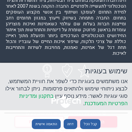
הינה חברה העוסקת בתחום ציוד הבטיחות, ציוד ההשרדות והציוד
הטכנולוגי לתעשייה ולפרטיים. החברה הוקמה בשנת 2007 לאחר
למידת התחום לעומקו ושיתוף בין אנשי מקצוע העוסקים
בתחום. החברה מתמחה בשיווק וייעוץ במגוון תחומים רחב
ומייצגת חברות בעלות שם עולמי כשאמינות ואיכות מוצריהן
עומדות בראשן. פרוטק שומרת על דינמיות והתחדשות תוך איתור
החידושים הטכנולוגיים העדכניים ביותר ופועלת מתוך ראייה
כוללת של צרכי הלקוח, שיפור איכות החיים של עובדיו והכול
תחת דגל של אמינות, נאמנות, מחויבות לשירות והתחייבות
לאיכות.
שימוש בעוגיות
איכות
אמינות
מקצועיות
אנו משתמשים בעוגיות כדי לשפר את חוויית המשתמש,
לבצע ניתוחי שימוש ולהתאים פרסומות. ניתן לבחור אילו
סוגי עוגיות לאשר: מידע נוסף עיין
בתקנון ומדיניות
הפרטיות המעודכנת
.
© 2026 כל הזכויות שמורות לפרוטק בע"מ
קנייה מאובטחת
קנה עכשיו
הוסף לעגלה
קבל הכל
דחה
התאמה אישית