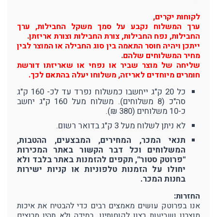
לקוחות יקרים,
ערך המשלוח נקבע על סמך משקל החבילות, ערך
החבילות, נפח החבילות, צורת החבילות וצורת אריזתן.
ייתכן ויהיה חוסר התאמה בין סוג החבילה או המוצר לבין
מחיר המשלוחים שלהם.
שליחה של מוצר שביר או נפחי או שאריזתו דורשת
חומרים מיוחדים לאריזה, משלוחו יעלה בהתאם לכך.
כל 20 ק"ג ייחשבו כמשלוח נפרד עד לכ- 160 ק"ג
סה"כ (8 משלוחים). משלוח מעל 160 ק"ג יחשב
כ-10 משלוחים (380 ₪).
לא ניתן לשלוח מעל 3 ק"ג בדואר רשום.
תנאי המכר, המחירים, המבצעים, ההטבות,
המשלוחים וכל דבר הקשור באתר המכירות
"פרוטק סטור", תקפים להזמנות באתר בלבד ולא
יחולו על הזמנות טלפוניות או קניות ישירות
בחנות המכר.
החזרות:
אנו בפרוטק עושים מאמצים רבים כדי להבטיח את איכות
מוצרנו ושביעות רצון לקוחותינו. במידה ולא תהיו מרוצים