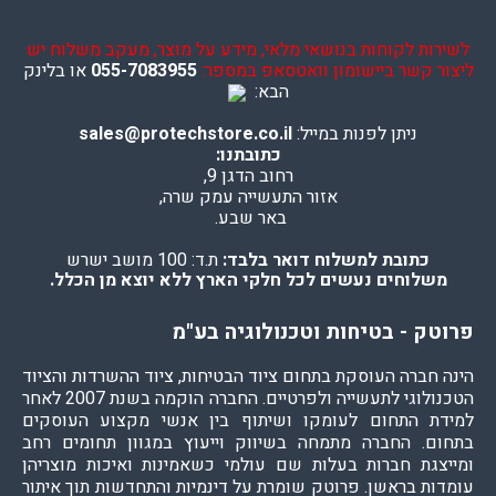
לשירות לקוחות בנושאי מלאי, מידע על מוצר, מעקב משלוח יש
ליצור קשר ביישומון וואטסאפ במספר:
055-7083955
או בלינק
הבא:
ניתן לפנות במייל:
sales@protechstore.co.il
כתובתנו:
רחוב הדגן 9,
אזור התעשייה עמק שרה,
באר שבע.
כתובת למשלוח דואר בלבד:
ת.ד: 100 מושב ישרש
משלוחים נעשים לכל חלקי הארץ ללא יוצא מן הכלל.
פרוטק - בטיחות וטכנולוגיה בע"מ
הינה חברה העוסקת בתחום ציוד הבטיחות, ציוד ההשרדות והציוד
הטכנולוגי לתעשייה ולפרטיים. החברה הוקמה בשנת 2007 לאחר
למידת התחום לעומקו ושיתוף בין אנשי מקצוע העוסקים
בתחום. החברה מתמחה בשיווק וייעוץ במגוון תחומים רחב
ומייצגת חברות בעלות שם עולמי כשאמינות ואיכות מוצריהן
עומדות בראשן. פרוטק שומרת על דינמיות והתחדשות תוך איתור