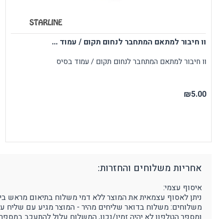
וו חיבור למתאם המתחבר לנחום תקום / עמוד ...
וו חיבור למתאם המתחבר לנחום תקום / עמוד בסיס
₪5.00
אחריות משלוחים והחזרות:
איסוף עצמי:
ניתן לאסוף עצמאית את המוצר ללא דמי משלוח בתיאום מראש בימים א'-ה' בין השעות 9:00-16:00 בפרוטק סטור - רחוב הדג
משלוחים: משלוח בדואר שליחים מהיר - המוצר מגיע עם שליח עד לבית הלקוח, 3-5 ימי עסקים (הח
ומספר הטלפון לא יהיה זמין/נכון, המשלוח עלול להתעכב במספר 