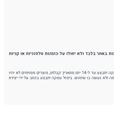
ת באתר בלבד ולא יחולו על הזמנות טלפוניות או קניות
אנו בפרוטק עושים מאמצים רבים כדי להבטיח את איכות מוצרנו ושביעות רצון לקוחותינו. במידה ולא תהיו מרוצים מהמוצר - ביטול עסקה יתבצע עד ל-14 יום מתאריך קבלתו, מוצרים מסוימים לא יהיו
מה ולא נעשה בו שימוש. ביטול עסקה יתבצע בכתב על ידי יצירת