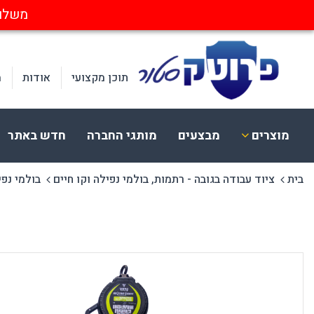
משלוחים חינ
תוכן מקצועי
אודות
מ
מוצרים
מבצעים
מותגי החברה
חדש באתר
בית
ציוד עבודה בגובה - רתמות, בולמי נפילה וקו חיים
בולמי נפי
ציוד בטיחות
הלבשה
א
הגנת עיניים
בגדי עבודה
א
הגנת שמיעה
כובעים וכיסויי ראש
מ
הגנת פנים וראש
חד פעמי ומתכלה
ק
הגנת נשימה
נראות בעבודה
מ
הגנת לייזר
הנעלה
הגנת ידיים
CERVA
בטיחות בחשמל
הגנה מקרינה