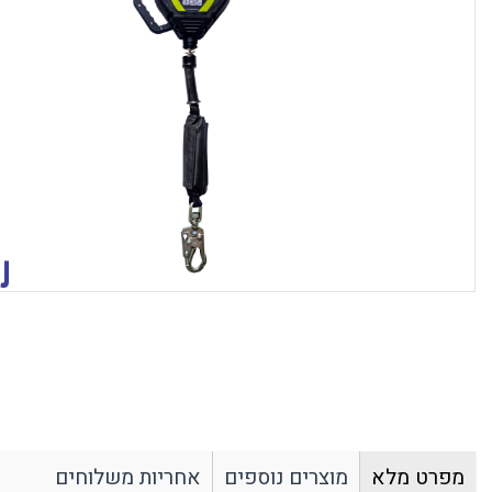
כבאות וחילוץ
סרטים נגד החלקה
סינרים מקצועיים
ארונות ומאצרות
ארגונומיה
עבודה בגובה
ח
חגורות גב
ריתמות
ס
תומכי גפיים עליונים
ערכות עיגון
ש
תומכי גפיים תחתונים
חבלי עבודה
א
מגני ברכיים
ערכות מלאות לעבודה
ה
ציוד עזר נלווה לעבודה בגובה
ש
חלל מוקף
ת
בולמי נפילה
צ
עזרים לריתוך
שטח ומחנאות
ה
משקפי ריתוך / אוטוגן
הסקה וחימום
ק
כפפות ריתוך וחום
משקפי ירי טקטיים
בגדי ריתוך ועזרים נוספים
פנסי שטח
מסיכות ריתוך / אוטוגן
משקפי שטח וטיולים
משפקי מגן תקן בליסטי MIL-PRF 32432
מפרט מלא
מוצרים נוספים
אחריות משלוחים
תיקים