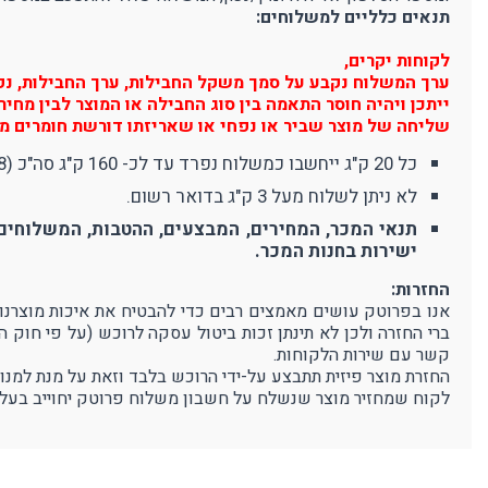
תנאים כלליים למשלוחים:
לקוחות יקרים,
ערך המשלוח נקבע על סמך משקל החבילות, ערך החבילות, נפח 
ייתכן ויהיה חוסר התאמה בין סוג החבילה או המוצר לבין מח
שליחה של מוצר שביר או נפחי או שאריזתו דורשת חומרים מי
כל 20 ק"ג ייחשבו כמשלוח נפרד עד לכ- 160 ק"ג סה"כ (8 משלוחים). משלוח מעל 160 ק"ג יחשב כ-10 משלוחים (380 ₪).
לא ניתן לשלוח מעל 3 ק"ג בדואר רשום.
תנאי המכר, המחירים, המבצעים, ההטבות, המשלוחים 
ישירות בחנות המכר.
החזרות:
ברי החזרה ולכן לא תינתן זכות ביטול עסקה לרוכש (על פי חוק 
קשר עם שירות הלקוחות.
החזרת מוצר פיזית תתבצע על-ידי הרוכש בלבד וזאת על מנת למנו
לקוח שמחזיר מוצר שנשלח על חשבון משלוח פרוטק יחוייב בעלו