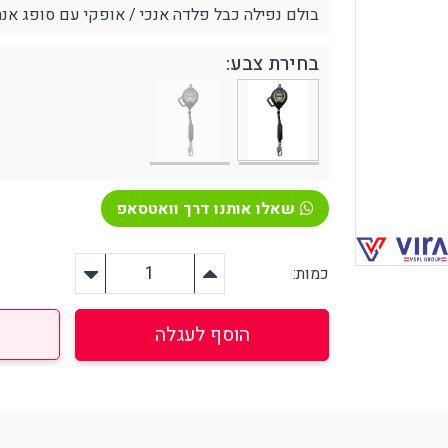
בולם נפילה כבל פלדה אנכי / אופקי עם סופג אנרגיה אורך 15 מטר 
בחירת צבע:
ירום, הצלה וסביבה
אזהרה וסימון
פיגת שמנים ונוזלים שונים
קונוסים ותחימה
טיפה וחיטוי בחירום
האטה בטיחותית
רונות אחסון
בטיחות לכבישים
צלה אביזרים נלווים
שאלו אותנו דרך וואטסאפ
פורפרות זוהרות
יקי הצלה בחירום
יוד רפואי / עזרה ראשונה
כמות:
פחתת לחץ (סטרס)
ציוד הרמה
ירור והצללה
מעלונים
הוסף לעגלה