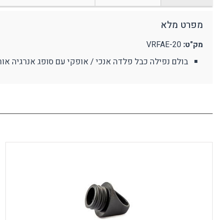
מצלמת גוף מקצועית
אביזרים נוספים
ע
מפרט מלא
מחזיקי מפתחות
פלאיירים וסכינים
מק"ט:
VRFAE-20
ארגונומיה
מוצרים כללי
נ
בולם נפילה כבל פלדה אנכי / אופקי עם סופג אנרגיה אורך 20 מטר תוצרת AJ
תמיכה בגב
מ