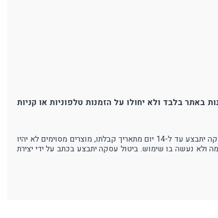
ת באתר בלבד ולא יחולו על הזמנות טלפוניות או קניות
אנו בפרוטק עושים מאמצים רבים כדי להבטיח את איכות מוצרנו ושביעות רצון לקוחותינו. במידה ולא תהיו מרוצים מהמוצר - ביטול עסקה יתבצע עד ל-14 יום מתאריך קבלתו, מוצרים מסוימים לא יהיו
מה ולא נעשה בו שימוש. ביטול עסקה יתבצע בכתב על ידי יצירת