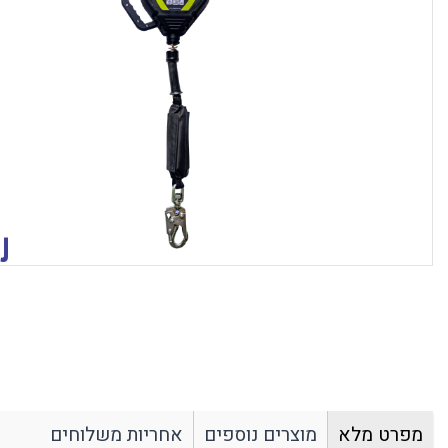
כבאות וחילוץ
סרטים נגד החלקה
סינרים מקצועיים
ארונות ומאצרות
ארגונומיה
עבודה בגובה
ח
חגורות גב
ריתמות
ס
תומכי גפיים עליונים
ערכות עיגון
ש
תומכי גפיים תחתונים
חבלי עבודה
א
מגני ברכיים
ערכות מלאות לעבודה
ה
ציוד עזר נלווה לעבודה בגובה
ש
חלל מוקף
ת
בולמי נפילה
צ
עזרים לריתוך
שטח ומחנאות
ה
משקפי ריתוך / אוטוגן
הסקה וחימום
ק
כפפות ריתוך וחום
משקפי ירי טקטיים
בגדי ריתוך ועזרים נוספים
פנסי שטח
מסיכות ריתוך / אוטוגן
משקפי שטח וטיולים
משפקי מגן תקן בליסטי MIL-PRF 32432
מפרט מלא
מוצרים נוספים
אחריות משלוחים
תיקים