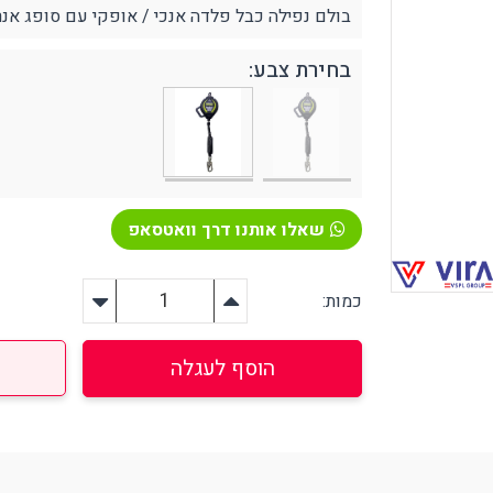
בולם נפילה כבל פלדה אנכי / אופקי עם סופג אנרגיה אורך 20 מטר 
בחירת צבע:
ירום, הצלה וסביבה
אזהרה וסימון
פיגת שמנים ונוזלים שונים
קונוסים ותחימה
טיפה וחיטוי בחירום
האטה בטיחותית
רונות אחסון
בטיחות לכבישים
צלה אביזרים נלווים
שאלו אותנו דרך וואטסאפ
פורפרות זוהרות
יקי הצלה בחירום
יוד רפואי / עזרה ראשונה
כמות:
פחתת לחץ (סטרס)
ציוד הרמה
ירור והצללה
מעלונים
הוסף לעגלה