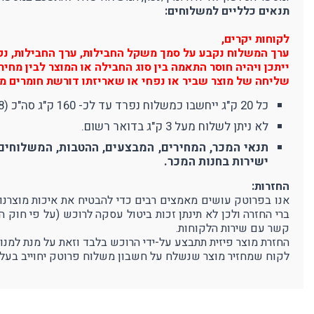
תנאים כלליים למשלוחים:
לקוחות יקרים,
ערך המשלוח נקבע על סמך משקל החבילות, ערך החבילות, נפח 
ייתכן ויהיה חוסר התאמה בין סוג החבילה או המוצר לבין מח
שליחה של מוצר שביר או נפחי או שאריזתו דורשת חומרים מי
כל 20 ק"ג ייחשבו כמשלוח נפרד עד לכ- 160 ק"ג סה"כ (8 משלוחים). משלוח מעל 160 ק"ג יחשב כ-10 משלוחים (380 ₪).
לא ניתן לשלוח מעל 3 ק"ג בדואר רשום.
תנאי המכר, המחירים, המבצעים, ההטבות, המשלוחים 
ישירות בחנות המכר.
החזרות:
ברי החזרה ולכן לא תינתן זכות ביטול עסקה לרוכש (על פי חוק 
קשר עם שירות הלקוחות.
החזרת מוצר פיזית תתבצע על-ידי הרוכש בלבד וזאת על מנת למנו
לקוח שמחזיר מוצר שנשלח על חשבון משלוח פרוטק יחוייב בעלו