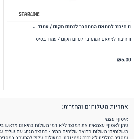
וו חיבור למתאם המתחבר לנחום תקום / עמוד ...
וו חיבור למתאם המתחבר לנחום תקום / עמוד בסיס
₪5.00
אחריות משלוחים והחזרות:
איסוף עצמי:
ניתן לאסוף עצמאית את המוצר ללא דמי משלוח בתיאום מראש בימים א'-ה' בין השעות 9:00-16:00 בפרוטק סטור - רחוב הדג
משלוחים: משלוח בדואר שליחים מהיר - המוצר מגיע עם שליח עד לבית הלקוח, 3-5 ימי עסקים (הח
ומספר הטלפון לא יהיה זמין/נכון, המשלוח עלול להתעכב במספר 