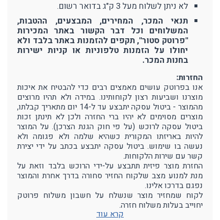
לא ניתן לשלוח מעל 3 ק"ג בדואר רשום.
תנאי המכר, המחירים, המבצעים, ההטבות,
המשלוחים וכל דבר הקשור באתר המכירות
"פרוטק סטור", תקפים להזמנות באתר בלבד ולא
יחולו על הזמנות טלפוניות או קניות ישירות
בחנות המכר.
החזרות:
אנו בפרוטק עושים מאמצים רבים כדי להבטיח את איכות
מוצרנו ושביעות רצון לקוחותינו. במידה ולא תהיו מרוצים
מהמוצר - ביטול עסקה יתבצע עד ל-14 יום מתאריך קבלתו,
מוצרים מסוימים לא יהיו ברי החזרה ולכן לא תינתן זכות
ביטול עסקה לרוכש (על פי חוק הגנת הצרכן). על המוצר
להיות באריזתו המקורית כשהיא שלמה ולא פגומה ולא
נעשה בו שימוש. ביטול עסקה יתבצע בכתב על ידי יצירת
קשר עם שירות הלקוחות.
החזרת מוצר פיזית תתבצע על-ידי הרוכש בלבד וזאת על
מנת למנוע מצב שלקוח החזיר סחורה בדרך אחרת והמוצר
נפגם בדרכו אלינו.
לקוח שמחזיר מוצר שנשלח על חשבון משלוח פרוטק
יחוייב בעלות משלוח חזרה.
קרא עוד