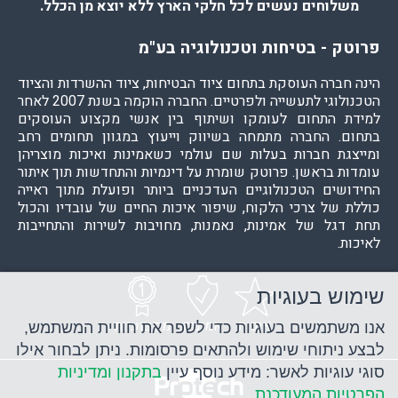
משלוחים נעשים לכל חלקי הארץ ללא יוצא מן הכלל.
פרוטק - בטיחות וטכנולוגיה בע"מ
הינה חברה העוסקת בתחום ציוד הבטיחות, ציוד ההשרדות והציוד
הטכנולוגי לתעשייה ולפרטיים. החברה הוקמה בשנת 2007 לאחר
למידת התחום לעומקו ושיתוף בין אנשי מקצוע העוסקים
בתחום. החברה מתמחה בשיווק וייעוץ במגוון תחומים רחב
ומייצגת חברות בעלות שם עולמי כשאמינות ואיכות מוצריהן
עומדות בראשן. פרוטק שומרת על דינמיות והתחדשות תוך איתור
החידושים הטכנולוגיים העדכניים ביותר ופועלת מתוך ראייה
כוללת של צרכי הלקוח, שיפור איכות החיים של עובדיו והכול
תחת דגל של אמינות, נאמנות, מחויבות לשירות והתחייבות
לאיכות.
שימוש בעוגיות
איכות
אמינות
מקצועיות
אנו משתמשים בעוגיות כדי לשפר את חוויית המשתמש,
לבצע ניתוחי שימוש ולהתאים פרסומות. ניתן לבחור אילו
סוגי עוגיות לאשר: מידע נוסף עיין
בתקנון ומדיניות
הפרטיות המעודכנת
.