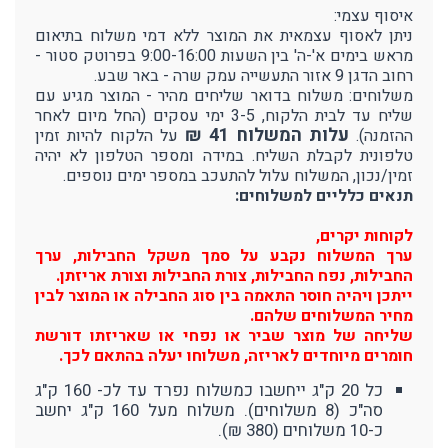
איסוף עצמי:
ניתן לאסוף עצמאית את המוצר ללא דמי משלוח בתיאום
מראש בימים א'-ה' בין השעות 9:00-16:00 בפרוטק סטור -
רחוב הדגן 9 אזור התעשייה עמק שרה - באר שבע.
משלוחים: משלוח בדואר שליחים מהיר - המוצר מגיע עם
שליח עד לבית הלקוח, 3-5 ימי עסקים (החל מיום לאחר
עלות המשלוח 41 ₪
ההזמנה).
על הלקוח להיות זמין
טלפונית לקבלת השליח. במידה ומספר הטלפון לא יהיה
זמין/נכון, המשלוח עלול להתעכב במספר ימים נוספים.
תנאים כלליים למשלוחים:
לקוחות יקרים,
ערך המשלוח נקבע על סמך משקל החבילות, ערך
החבילות, נפח החבילות, צורת החבילות וצורת אריזתן.
ייתכן ויהיה חוסר התאמה בין סוג החבילה או המוצר לבין
מחיר המשלוחים שלהם.
שליחה של מוצר שביר או נפחי או שאריזתו דורשת
חומרים מיוחדים לאריזה, משלוחו יעלה בהתאם לכך.
כל 20 ק"ג ייחשבו כמשלוח נפרד עד לכ- 160 ק"ג
סה"כ (8 משלוחים). משלוח מעל 160 ק"ג יחשב
כ-10 משלוחים (380 ₪).